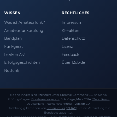
WISSEN
RECHTLICHES
Was ist Amateurfunk?
Impressum
Amateurfunkprüfung
KI-Fakten
Bandplan
Datenschutz
Funkgerät
Lizenz
Lexikon A-Z
Feedback
Erfolgsgeschichten
Über 12db.de
Notfunk
Eigene Inhalte sind lizenziert unter
Creative Commons CC BY-SA 4.0
Prüfungsfragen:
Bundesnetzagentur
, 3. Auflage, März 2024 (
Datenlizenz
Deutschland - Namensnennung - Version 2.0
)
Unabhängig betrieben von
Stefan Keller
(
DL1AO
). Keine Verbindung zur
Bundesnetzagentur.