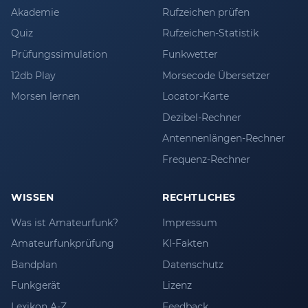
Akademie
Rufzeichen prüfen
Quiz
Rufzeichen-Statistik
Prüfungssimulation
Funkwetter
12db Play
Morsecode Übersetzer
Morsen lernen
Locator-Karte
Dezibel-Rechner
Antennenlängen-Rechner
Frequenz-Rechner
WISSEN
RECHTLICHES
Was ist Amateurfunk?
Impressum
Amateurfunkprüfung
KI-Fakten
Bandplan
Datenschutz
Funkgerät
Lizenz
Lexikon A-Z
Feedback