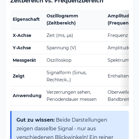
Zeitbereich vs. Frequenzbereich
Oszillogramm
Amplitudens
Eigenschaft
(Zeitbereich)
(Frequenzber
X-Achse
Zeit (ms, μs)
Frequenz (Hz,
Y-Achse
Spannung (V)
Amplitude (dB
Messgerät
Oszilloskop
Spektrumanal
Signalform (Sinus,
Zeigt
Enthaltene Fr
Rechteck...)
Verzerrungen sehen,
Oberwellen fi
Anwendung
Periodendauer messen
Bandbreite pr
Gut zu wissen:
Beide Darstellungen
zeigen dasselbe Signal - nur aus
verschiedenen Blickwinkeln! Ein reiner