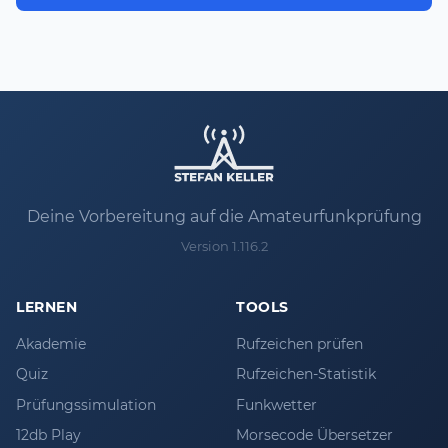
Deine Vorbereitung auf die Amateurfunkprüfung
Version 1.116.2
LERNEN
TOOLS
Akademie
Rufzeichen prüfen
Quiz
Rufzeichen-Statistik
Prüfungssimulation
Funkwetter
12db Play
Morsecode Übersetzer