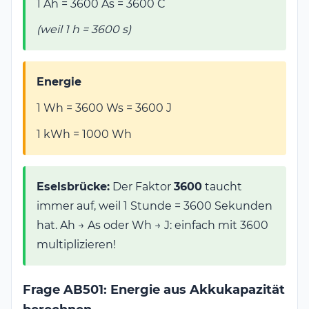
1 Ah = 3600 As = 3600 C
t
(weil 1 h = 3600 s)
Energie
1 Wh = 3600 Ws = 3600 J
1 kWh = 1000 Wh
Eselsbrücke:
Der Faktor
3600
taucht
immer auf, weil 1 Stunde = 3600 Sekunden
hat. Ah → As oder Wh → J: einfach mit 3600
multiplizieren!
Frage AB501: Energie aus Akkukapazität