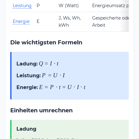
Leistung
P
W (Watt)
Energieumsatz pro Ze
J, Ws, Wh,
Gespeicherte oder ve
Energie
E
kWh
Arbeit
Die wichtigsten Formeln
Q =
Q
=
I
⋅
t
Ladung:
I
P =
P
=
U
⋅
I
Leistung:
\cdot
U
t
E =
E
=
P
⋅
t
=
U
⋅
I
⋅
t
Energie:
\cdot
P
I
\cdot
t =
Einheiten umrechnen
U
\cdot
Ladung
I
\cdot