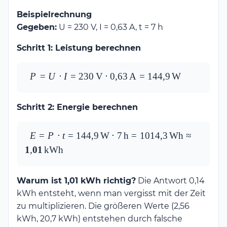
Beispielrechnung
Gegeben:
U = 230 V, I = 0,63 A, t = 7 h
Schritt 1: Leistung berechnen
P = U \cdot I = 
P
=
U
⋅
I
=
230
V
⋅
0
,
63
A
=
144
,
9
W
230\,\text{V} 
\cdot 
Schritt 2: Energie berechnen
0{,}63\,\text{A} 
= 
144{,}9\,\text{W}
E = P \cdot t = 
E
=
P
⋅
t
=
144
,
9
W
⋅
7
h
=
1014
,
3
Wh
≈
144{,}9\,\text{W} \cdot 
1
,
01
kWh
7\,\text{h} = 
1014{,}3\,\text{Wh} \approx 
Warum ist 1,01 kWh richtig?
Die Antwort 0,14
\mathbf{1{,}01\,\text{kWh}}
kWh entsteht, wenn man vergisst mit der Zeit
zu multiplizieren. Die größeren Werte (2,56
kWh, 20,7 kWh) entstehen durch falsche