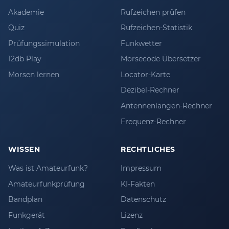
Akademie
Rufzeichen prüfen
Quiz
Rufzeichen-Statistik
Prüfungssimulation
Funkwetter
12db Play
Morsecode Übersetzer
Morsen lernen
Locator-Karte
Dezibel-Rechner
Antennenlängen-Rechner
Frequenz-Rechner
WISSEN
RECHTLICHES
Was ist Amateurfunk?
Impressum
Amateurfunkprüfung
KI-Fakten
Bandplan
Datenschutz
Funkgerät
Lizenz