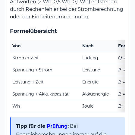
Antworten (2 Wh, 0,5 Wh, 0,1 Wh) entstehen
durch Rechenfehler bei der Stromberechnung
oder der Einheitenumrechnung.
Formelübersicht
Von
Nach
Formel
Q = I
Q
=
I
⋅
Strom + Zeit
Ladung
\cdot
t
P =
P
=
U
⋅
Spannung + Strom
Leistung
U
\cdot
E = P
E
=
P
⋅
Leistung + Zeit
Energie
I
\cdot
t
E = U
E
=
U
⋅
Spannung + Akkukapazität
Akkuenergie
\cdot
C_{Ak
E_{\tex
E
=
E
Wh
Joule
J
W
E_{\te
\cdot 3
Tipp für die
Prüfung
:
Bei
Energieberechnungen immer auf die