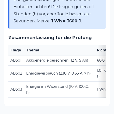
Einheiten achten! Die Fragen geben oft
Stunden (h) vor, aber Joule basiert auf
Sekunden. Merke:
1 Wh = 3600 J
.
Zusammenfassung für die Prüfung
Frage
Thema
Richtige
AB501
Akkuenergie berechnen (12 V, 5 Ah)
60,0 Wh (
1,01 kWh (
AB502
Energieverbrauch (230 V, 0,63 A, 7 h)
t)
Energie im Widerstand (10 V, 100 Ω, 1
AB503
1 Wh = 36
h)