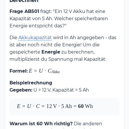
berechnen
Frage AB501
fragt: "Ein 12 V Akku hat eine
Kapazität von 5 Ah. Welcher speicherbaren
Energie entspricht das?"
Die
Akkukapazität
wird in Ah angegeben - das
ist aber noch nicht die Energie! Um die
gespeicherte
Energie
zu berechnen,
multiplizierst du Spannung mal Kapazität:
E = U
E
=
U
⋅
C
Formel:
A
kk
u
\cdot
Beispielrechnung
C_{Akku}
Gegeben:
U = 12 V, Kapazität = 5 Ah
E = U \cdot C = 
E
=
U
⋅
C
=
12
V
⋅
5
Ah
=
60
Wh
12\,\text{V} \cdot 
5\,\text{Ah} = 
Warum ist 60 Wh richtig?
Die anderen
\mathbf{60\,\text{Wh}}