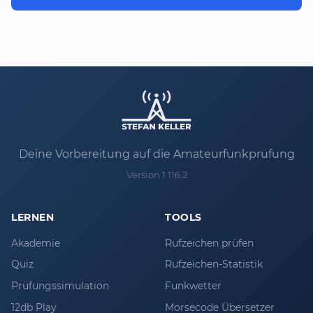
Deine Vorbereitung auf die Amateurfunkprüfung
Version 1.116.2
LERNEN
TOOLS
Akademie
Rufzeichen prüfen
Quiz
Rufzeichen-Statistik
Prüfungssimulation
Funkwetter
12db Play
Morsecode Übersetzer