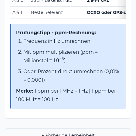
AI510
SSB + Bakenschutz
2,844 kHz
AI511
Beste Referenz
OCXO oder GPS-synchr
Prüfungstipp - ppm-Rechnung:
Frequenz in Hz umrechnen
Mit ppm multiplizieren (ppm =
−
6
10^{-6}
1
0
Millionstel =
)
Oder: Prozent direkt umrechnen (0,01%
= 0,0001)
Merke:
1 ppm bei 1 MHz = 1 Hz | 1 ppm bei
100 MHz = 100 Hz
← Vorherige Lerneinheit