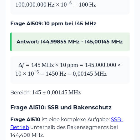
100\,\text{MHz} \times 
−
6
100.000.000
Hz
×
1
0
=
100
Hz
1\,\text{ppm} = 
100.000.000\,\text{Hz} 
Frage AI509: 10 ppm bei 145 MHz
\times 10^{-6} = 
100\,\text{Hz}
Antwort:
144,99855 MHz - 145,00145 MHz
\Delta f = 
Δ
f
=
145
MHz
×
10
ppm
=
145.000.000
×
145\,\text{MHz} \times 
−
6
10
×
1
0
=
1450
Hz
=
0
,
00145
MHz
10\,\text{ppm} = 
145.000.000 \times 10 
145 \pm
145
±
0
,
00145
MHz
Bereich:
\times 10^{-6} = 
0{,}00145\,\text{MHz}
1450\,\text{Hz} = 
Frage AI510: SSB und Bakenschutz
0{,}00145\,\text{MHz}
Frage AI510
ist eine komplexe Aufgabe:
SSB-
Betrieb
unterhalb des Bakensegments bei
144,400 MHz.