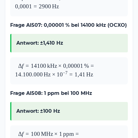
29\,\text{MHz} \times 
0
,
0001
=
2900
Hz
0{,}01\,\% = 
29.000.000\,\text{Hz} 
Frage AI507: 0,00001 % bei 14100 kHz (OCXO)
\times 0{,}0001 = 
2900\,\text{Hz}
Antwort:
±1,410 Hz
\Delta f = 
Δ
f
=
14100
kHz
×
0
,
00001
%
=
14100\,\text{kHz} 
−
7
14.100.000
Hz
×
1
0
=
1
,
41
Hz
\times 0{,}00001\,\% 
= 
Frage AI508: 1 ppm bei 100 MHz
14.100.000\,\text{Hz} 
\times 10^{-7} = 
1{,}41\,\text{Hz}
Antwort:
±100 Hz
\Delta f = 
Δ
f
=
100
MHz
×
1
ppm
=