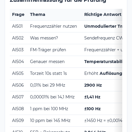
Frage
Thema
Richtige Antwort / Me
AI501
Frequenzzähler nutzen
Unmodulierter Träger
AI502
Was messen?
Sendefrequenz CW-Se
AI503
FM-Träger prüfen
Frequenzzähler + unmo
AI504
Genauer messen
Temperaturstabilisie
AI505
Torzeit 10s statt 1s
Erhöht
Auflösung
AI506
0,01% bei 29 MHz
2900 Hz
AI507
0,00001% bei 14,1 MHz
±1,41 Hz
AI508
1 ppm bei 100 MHz
±100 Hz
AI509
10 ppm bei 145 MHz
±1450 Hz = ±0,00145 M