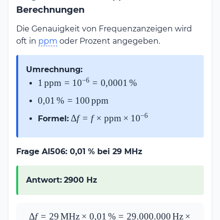
Berechnungen
Die Genauigkeit von Frequenzanzeigen wird
oft in
ppm
oder Prozent angegeben.
Umrechnung:
−
6
1\,\text{ppm}
1
ppm
=
1
0
=
0
,
0001
%
= 10^{-6} =
0{,}01\,\% =
0
,
01
%
=
100
ppm
0{,}0001\,\%
100\,\text{ppm}
−
6
\Delta f = f
Δ
f
=
f
×
ppm
×
1
0
Formel:
\times
\text{ppm}
\times
Frage AI506: 0,01 % bei 29 MHz
10^{-6}
Antwort:
2900 Hz
\Delta f = 
Δ
f
=
29
MHz
×
0
,
01
%
=
29.000.000
Hz
×