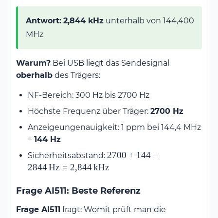
Antwort:
2,844 kHz
unterhalb von 144,400
MHz
Warum?
Bei USB liegt das Sendesignal
oberhalb
des Trägers:
NF-Bereich: 300 Hz bis 2700 Hz
Höchste Frequenz über Träger:
2700 Hz
Anzeigeungenauigkeit: 1 ppm bei 144,4 MHz
=
144 Hz
2700 + 144 =
2700
+
144
=
Sicherheitsabstand:
2844\,\text{Hz} =
2844
Hz
=
2
,
844
kHz
2{,}844\,\text{kHz}
Frage AI511: Beste Referenz
Frage AI511
fragt: Womit prüft man die