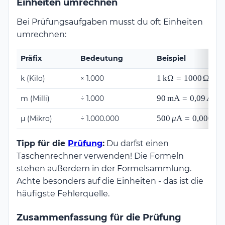
Einheiten umrechnen
= \frac{12\,\text{V}}
{1000\,\Omega} = 
Bei Prüfungsaufgaben musst du oft Einheiten
0{,}012\,\text{A} = 
umrechnen:
12\,\text{mA}
Präfix
Bedeutung
Beispiel
1\,\text{k}\Omega
1
k
Ω
=
1000
Ω
k (Kilo)
× 1.000
= 1000\,\Omega
90\,\text{mA} =
90
mA
=
0
,
09
A
m (Milli)
÷ 1.000
0{,}09\,\text{A}
500\,\mu\text{A}
500
μ
A
=
0
,
0005
A
µ (Mikro)
÷ 1.000.000
=
0{,}0005\,\text{A}
Tipp für die
Prüfung
:
Du darfst einen
Taschenrechner verwenden! Die Formeln
stehen außerdem in der Formelsammlung.
Achte besonders auf die Einheiten - das ist die
häufigste Fehlerquelle.
Zusammenfassung für die Prüfung