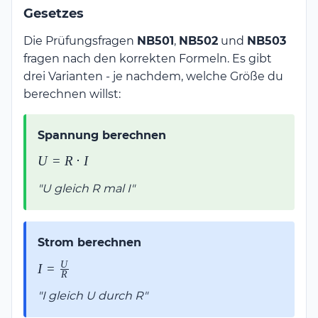
Gesetzes
Die Prüfungsfragen
NB501
,
NB502
und
NB503
fragen nach den korrekten Formeln. Es gibt
drei Varianten - je nachdem, welche Größe du
berechnen willst:
Spannung berechnen
U =
U
=
R
⋅
I
R
"U gleich R mal I"
\cdot
I
Strom berechnen
U
I =
I
=
R
\frac{U}
"I gleich U durch R"
{R}