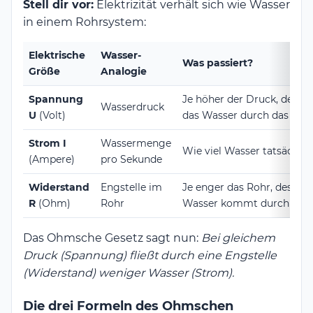
Stell dir vor:
Elektrizität verhält sich wie Wasser
in einem Rohrsystem:
Elektrische
Wasser-
Was passiert?
Größe
Analogie
Spannung
Je höher der Druck, desto
Wasserdruck
U
(Volt)
das Wasser durch das Roh
Strom I
Wassermenge
Wie viel Wasser tatsächlich
(Ampere)
pro Sekunde
Widerstand
Engstelle im
Je enger das Rohr, desto 
R
(Ohm)
Rohr
Wasser kommt durch
Das Ohmsche Gesetz sagt nun:
Bei gleichem
Druck (Spannung) fließt durch eine Engstelle
(Widerstand) weniger Wasser (Strom).
Die drei Formeln des Ohmschen