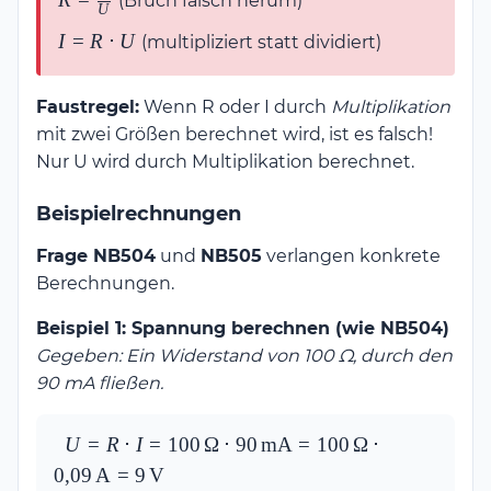
(Bruch falsch herum)
\cdot
U
\frac{I}
I
I =
I
=
R
⋅
U
(multipliziert statt dividiert)
{U}
R
\cdot
Faustregel:
Wenn R oder I durch
Multiplikation
U
mit zwei Größen berechnet wird, ist es falsch!
Nur U wird durch Multiplikation berechnet.
Beispielrechnungen
Frage NB504
und
NB505
verlangen konkrete
Berechnungen.
Beispiel 1: Spannung berechnen (wie NB504)
Gegeben: Ein Widerstand von 100 Ω, durch den
90 mA fließen.
U = R \cdot I = 
U
=
R
⋅
I
=
100
Ω
⋅
90
mA
=
100
Ω
⋅
100\,\Omega 
0
,
09
A
=
9
V