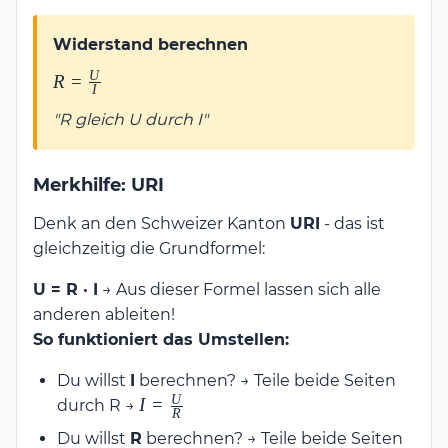
Widerstand berechnen
U
R =
R
=
I
\frac{U}
"R gleich U durch I"
{I}
Merkhilfe: URI
Denk an den Schweizer Kanton
URI
- das ist
gleichzeitig die Grundformel:
U = R · I
→ Aus dieser Formel lassen sich alle
anderen ableiten!
So funktioniert das Umstellen:
Du willst
I
berechnen? → Teile beide Seiten
U
I =
I
=
durch R →
R
\frac{U}
Du willst
R
berechnen? → Teile beide Seiten