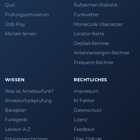
Quiz
Rufzeichen-Statistik
Prüfungssimulation
Funkwetter
12db Play
Morsecode Übersetzer
Morsen lernen
Locator-Karte
Dezibel-Rechner
Antennenlängen-Rechner
Frequenz-Rechner
WISSEN
RECHTLICHES
Was ist Amateurfunk?
Impressum
Amateurfunkprüfung
KI-Fakten
Bandplan
Datenschutz
Funkgerät
Lizenz
Lexikon A-Z
Feedback
Erfolgsgeschichten
Über 12db.de