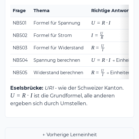
Frage
Thema
Richtige Antwort
U =
U
=
R
⋅
I
NB501
Formel für Spannung
R
U
\cdot
I =
I
=
NB502
Formel für Strom
R
I
\frac{U}
U
{R}
R =
R
=
NB503
Formel für Widerstand
I
\frac{U}
{I}
U =
U
=
R
⋅
I
NB504
Spannung berechnen
→ Einheiten 
R
U
\cdot
R =
R
=
NB505
Widerstand berechnen
→ Einheiten be
I
I
\frac{U}
{I}
U =
Eselsbrücke:
URI
- wie der Schweizer Kanton.
R
U
=
R
⋅
I
ist die Grundformel, alle anderen
\cdot
ergeben sich durch Umstellen.
I
← Vorherige Lerneinheit