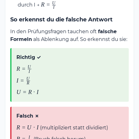
{R}
U
R =
R
=
durch I →
I
\frac{U}
{I}
So erkennst du die falsche Antwort
In den Prüfungsfragen tauchen oft
falsche
Formeln
als Ablenkung auf. So erkennst du sie:
Richtig ✓
U
R =
R
=
I
\frac{U}
U
I =
I
=
{I}
R
\frac{U}
U =
U
=
R
⋅
I
{R}
R
\cdot
I
Falsch ✗
R =
R
=
U
⋅
I
(multipliziert statt dividiert)
U
I
R =
R
=