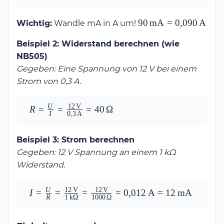
\cdot 
90\,\text{mA} = 
90\,\text{mA} =
90
mA
=
0
,
090
A
Wichtig:
Wandle mA in A um!
100\,\Omega 
0{,}090\,\text{A}
\cdot 
Beispiel 2: Widerstand berechnen (wie
0{,}09\,\text{A} 
NB505)
= 9\,\text{V}
Gegeben: Eine Spannung von 12 V bei einem
Strom von 0,3 A.
U
12
V
R = \frac{U}{I} = 
R
=
=
=
40
Ω
I
0
,
3
A
\frac{12\,\text{V}}
{0{,}3\,\text{A}} 
Beispiel 3: Strom berechnen
= 40\,\Omega
Gegeben: 12 V Spannung an einem 1 kΩ
Widerstand.
U
12
V
12
V
I = \frac{U}{R} = 
I
=
=
=
=
0
,
012
A
=
12
mA
R
1
k
Ω
1000
Ω
\frac{12\,\text{V}}
{1\,\text{k}\Omega} 