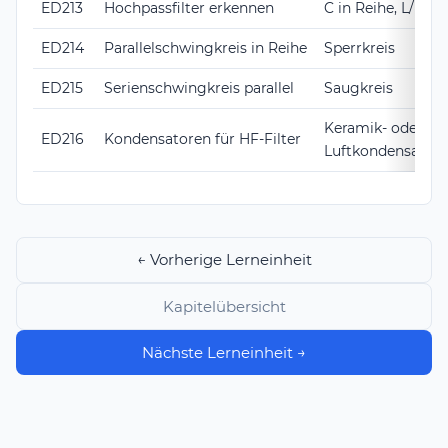
ED213
Hochpassfilter erkennen
C in Reihe, L/R par
ED214
Parallelschwingkreis in Reihe
Sperrkreis
ED215
Serienschwingkreis parallel
Saugkreis
Keramik- oder
ED216
Kondensatoren für HF-Filter
Luftkondensator
← Vorherige Lerneinheit
Kapitelübersicht
Nächste Lerneinheit →