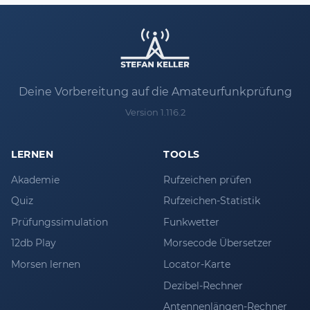
Deine Vorbereitung auf die Amateurfunkprüfung
Version 1.116.2
LERNEN
TOOLS
Akademie
Rufzeichen prüfen
Quiz
Rufzeichen-Statistik
Prüfungssimulation
Funkwetter
12db Play
Morsecode Übersetzer
Morsen lernen
Locator-Karte
Dezibel-Rechner
Antennenlängen-Rechner