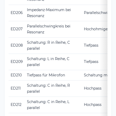
Impedanz-Maximum bei
ED206
Parallelschwingkr
Resonanz
Parallelschwingkreis bei
ED207
Hochohmiger Wi
Resonanz
Schaltung: R in Reihe, C
ED208
Tiefpass
parallel
Schaltung: L in Reihe, C
ED209
Tiefpass
parallel
ED210
Tiefpass für Mikrofon
Schaltung mit C p
Schaltung: C in Reihe, R
ED211
Hochpass
parallel
Schaltung: C in Reihe, L
ED212
Hochpass
parallel