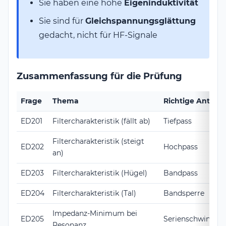
Sie haben eine hohe
Eigeninduktivität
Sie sind für
Gleichspannungsglättung
gedacht, nicht für HF-Signale
Zusammenfassung für die Prüfung
Frage
Thema
Richtige Antwor
ED201
Filtercharakteristik (fällt ab)
Tiefpass
Filtercharakteristik (steigt
ED202
Hochpass
an)
ED203
Filtercharakteristik (Hügel)
Bandpass
ED204
Filtercharakteristik (Tal)
Bandsperre
Impedanz-Minimum bei
ED205
Serienschwingkre
Resonanz