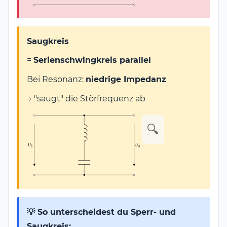
Saugkreis
=
Serienschwingkreis parallel
Bei Resonanz:
niedrige Impedanz
→ "saugt" die Störfrequenz ab
🔍
💡 So unterscheidest du Sperr- und
Saugkreis: