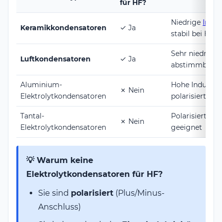
für HF?
Niedrige
Induk
Keramikkondensatoren
✓ Ja
stabil bei HF
Sehr niedrige 
Luftkondensatoren
✓ Ja
abstimmbar
Aluminium-
Hohe Induktivi
✗ Nein
Elektrolytkondensatoren
polarisiert
Tantal-
Polarisiert, ni
✗ Nein
Elektrolytkondensatoren
geeignet
💡 Warum keine
Elektrolytkondensatoren für HF?
Sie sind
polarisiert
(Plus/Minus-
Anschluss)