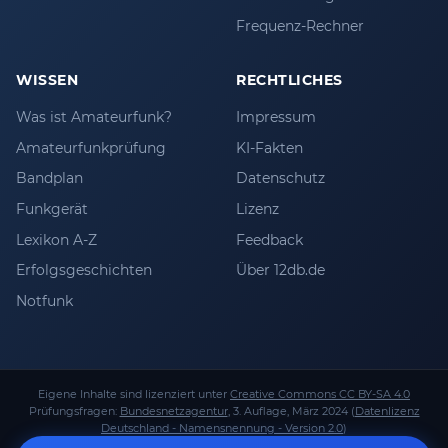
Frequenz-Rechner
WISSEN
RECHTLICHES
Was ist Amateurfunk?
Impressum
Amateurfunkprüfung
KI-Fakten
Bandplan
Datenschutz
Funkgerät
Lizenz
Lexikon A-Z
Feedback
Erfolgsgeschichten
Über 12db.de
Notfunk
Eigene Inhalte sind lizenziert unter
Creative Commons CC BY-SA 4.0
Prüfungsfragen:
Bundesnetzagentur
, 3. Auflage, März 2024 (
Datenlizenz
Deutschland - Namensnennung - Version 2.0
)
Unabhängig betrieben von
Stefan Keller
(
DL1AO
). Keine Verbindung zur