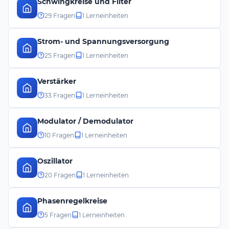
Schwingkreise und Filter
29 Fragen
1 Lerneinheiten
Strom- und Spannungsversorgung
25 Fragen
1 Lerneinheiten
Verstärker
33 Fragen
1 Lerneinheiten
Modulator / Demodulator
10 Fragen
1 Lerneinheiten
Oszillator
20 Fragen
1 Lerneinheiten
Phasenregelkreise
5 Fragen
1 Lerneinheiten