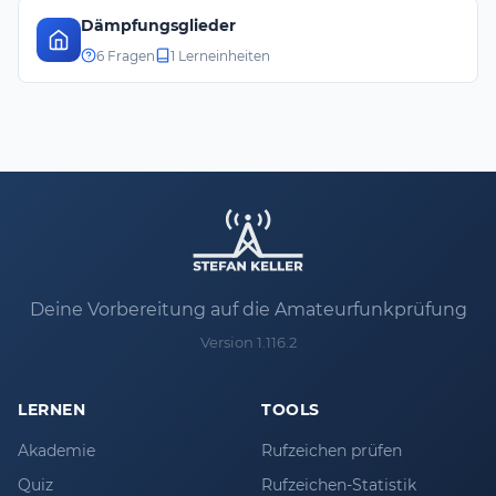
Dämpfungsglieder
6 Fragen
1 Lerneinheiten
Deine Vorbereitung auf die Amateurfunkprüfung
Version 1.116.2
LERNEN
TOOLS
Akademie
Rufzeichen prüfen
Quiz
Rufzeichen-Statistik