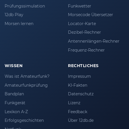
Prüfungssimulation
Funkwetter
12db Play
Morsecode Übersetzer
Morsen lernen
Locator-Karte
Dezibel-Rechner
Antennenlängen-Rechner
Frequenz-Rechner
WISSEN
RECHTLICHES
Was ist Amateurfunk?
Impressum
Amateurfunkprüfung
KI-Fakten
Bandplan
Datenschutz
Funkgerät
Lizenz
Lexikon A-Z
Feedback
Erfolgsgeschichten
Über 12db.de