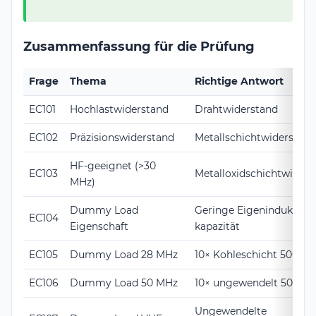
Zusammenfassung für die Prüfung
Frage
Thema
Richtige Antwort
EC101
Hochlastwiderstand
Drahtwiderstand
EC102
Präzisionswiderstand
Metallschichtwiderstand
HF-geeignet (>30
EC103
Metalloxidschichtwiders
MHz)
Dummy Load
Geringe Eigeninduktivitä
EC104
Eigenschaft
kapazität
EC105
Dummy Load 28 MHz
10× Kohleschicht 500Ω pa
EC106
Dummy Load 50 MHz
10× ungewendelt 500Ω pa
Ungewendelte