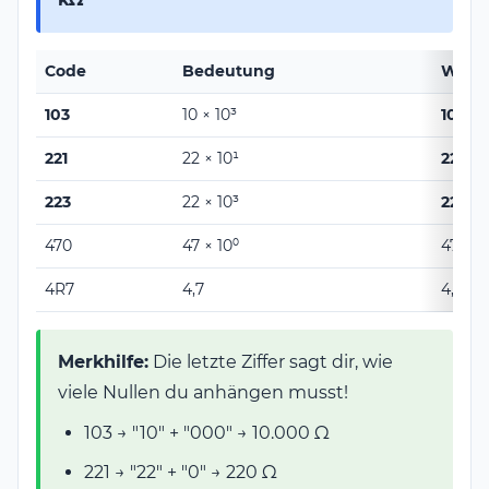
Code
Bedeutung
Wert
103
10 × 10³
10 kΩ
221
22 × 10¹
220 Ω
223
22 × 10³
22 kΩ
470
47 × 10⁰
47 Ω
4R7
4,7
4,7 Ω
Merkhilfe:
Die letzte Ziffer sagt dir, wie
viele Nullen du anhängen musst!
103 → "10" + "000" → 10.000 Ω
221 → "22" + "0" → 220 Ω