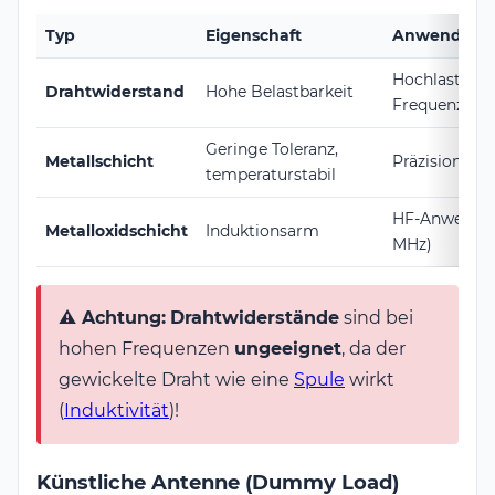
Typ
Eigenschaft
Anwendung
Hochlast bei
Drahtwiderstand
Hohe Belastbarkeit
Frequenzen
Geringe Toleranz,
Metallschicht
Präzisionsa
temperaturstabil
HF-Anwendu
Metalloxidschicht
Induktionsarm
MHz)
⚠️ Achtung:
Drahtwiderstände
sind bei
hohen Frequenzen
ungeeignet
, da der
gewickelte Draht wie eine
Spule
wirkt
(
Induktivität
)!
Künstliche Antenne (Dummy Load)