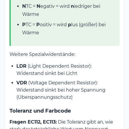
N
TC =
N
egativ = wird
n
iedriger bei
Wärme
P
TC =
P
ositiv = wird
p
lus (größer) bei
Wärme
Weitere Spezialwiderstände:
LDR
(Light Dependent Resistor):
Widerstand sinkt bei Licht
VDR
(Voltage Dependent Resistor):
Widerstand sinkt bei hoher Spannung
(Überspannungsschutz)
Toleranz und Farbcode
Fragen EC112, EC113:
Die Toleranz gibt an, wie