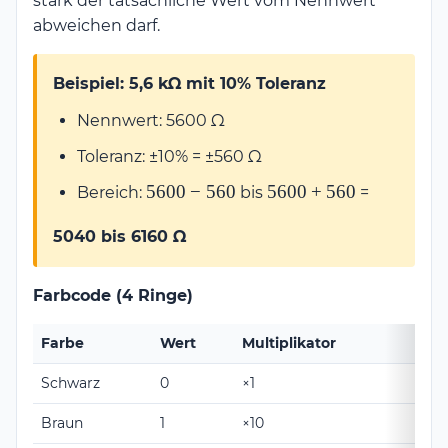
stark der tatsächliche Wert vom Nennwert
abweichen darf.
Beispiel: 5,6 kΩ mit 10% Toleranz
Nennwert: 5600 Ω
Toleranz: ±10% = ±560 Ω
5600
5600
5600
−
560
5600
+
560
Bereich:
bis
=
-
+
560
560
5040 bis 6160 Ω
Farbcode (4 Ringe)
Farbe
Wert
Multiplikator
Tole
Schwarz
0
×1
-
Braun
1
×10
±1%