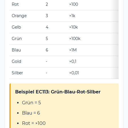
Rot
2
×100
±2%
Orange
3
×1k
-
Gelb
4
×10k
-
Grün
5
×100k
±0,5
Blau
6
×1M
±0,2
Gold
-
×0,1
±5%
Silber
-
×0,01
±10
Beispiel EC113: Grün-Blau-Rot-Silber
Grün = 5
Blau = 6
Rot = ×100