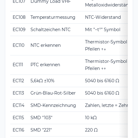
EC107
Dummy Load VHF
Metalloxidwiderstände
EC108
Temperaturmessung
NTC-Widerstand
EC109
Schaltzeichen NTC
Mit "−t°" Symbol
Thermistor-Symbol mit 
EC110
NTC erkennen
Pfeilen ↑↓
Thermistor-Symbol mit 
EC111
PTC erkennen
Pfeilen ↑↑
EC112
5,6kΩ ±10%
5040 bis 6160 Ω
EC113
Grün-Blau-Rot-Silber
5040 bis 6160 Ω
EC114
SMD-Kennzeichnung
Zahlen, letzte = Zehnerp
EC115
SMD "103"
10 kΩ
EC116
SMD "221"
220 Ω