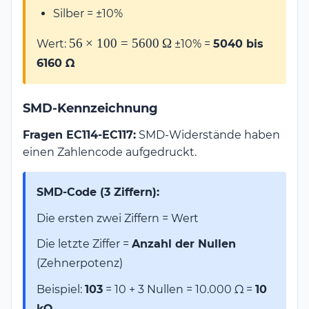
Silber = ±10%
56 \times 100
56
×
100
=
5600
Ω
Wert:
±10% =
5040 bis
=
6160 Ω
5600\,\Omega
SMD-Kennzeichnung
Fragen EC114-EC117:
SMD-Widerstände haben
einen Zahlencode aufgedruckt.
SMD-Code (3 Ziffern):
Die ersten zwei Ziffern = Wert
Die letzte Ziffer =
Anzahl der Nullen
(Zehnerpotenz)
Beispiel:
103
= 10 + 3 Nullen = 10.000 Ω =
10
kΩ