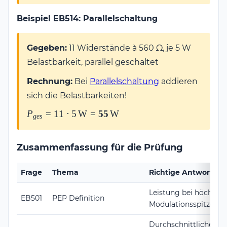
Beispiel EB514: Parallelschaltung
Gegeben:
11 Widerstände à 560 Ω, je 5 W
Belastbarkeit, parallel geschaltet
Rechnung:
Bei
Parallelschaltung
addieren
sich die Belastbarkeiten!
P_{ges} = 11 \cdot
P
=
11
⋅
5
W
=
55
W
g
es
5\,\text{W} =
\mathbf{55\,\text{W}}
Zusammenfassung für die Prüfung
Frage
Thema
Richtige Antwort
Leistung bei höchster
EB501
PEP Definition
Modulationsspitze
Durchschnittliche Lei