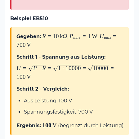
Beispiel EB510
R =
P_{max} =
U_{max} =
R
=
10
k
Ω
P
=
1
W
U
=
Gegeben:
,
,
ma
x
ma
x
10\,\text{k}\Omega
1\,\text{W}
700\,\text{V}
700
V
Schritt 1 - Spannung aus Leistung:
U = \sqrt{P
U
=
P
⋅
R
=
1
⋅
10000
=
10000
=
\cdot R} =
100
V
\sqrt{1 \cdot
Schritt 2 - Vergleich:
10000} =
\sqrt{10000}
Aus Leistung: 100 V
=
100\,\text{V}
Spannungsfestigkeit: 700 V
\mathbf{100\,\text{V}}
100
V
Ergebnis:
(begrenzt durch Leistung)