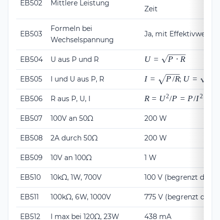
EB502
Mittlere Leistung
Zeit
Formeln bei
EB503
Ja, mit Effektivwerten
Wechselspannung
U =
U
=
P
⋅
R
EB504
U aus P und R
\sqrt{P
\cdot
I =
U =
I
=
P
/
R
U
=
P
⋅
EB505
I und U aus P, R
;
R}
\sqrt{P/R}
\sqrt{P
2
2
R =
R
=
U
/
P
=
\cdot
P
/
I
EB506
R aus P, U, I
U^2/P
R}
=
EB507
100V an 50Ω
200 W
P/I^2
EB508
2A durch 50Ω
200 W
EB509
10V an 100Ω
1 W
EB510
10kΩ, 1W, 700V
100 V (begrenzt durch
EB511
100kΩ, 6W, 1000V
775 V (begrenzt durch
EB512
I max bei 120Ω, 23W
438 mA