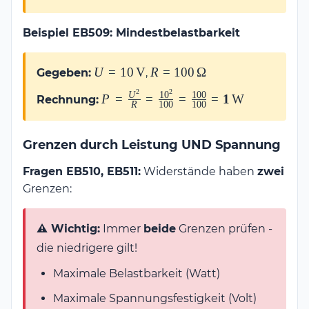
\mathbf{200\,\text{W}}
Beispiel EB509: Mindestbelastbarkeit
U =
R =
U
=
10
V
R
=
100
Ω
Gegeben:
,
10\,\text{V}
100\,\Omega
2
2
U
1
0
100
P = \frac{U^2}{R} =
P
=
=
=
=
1
W
Rechnung:
R
100
100
\frac{10^2}{100} =
\frac{100}{100} =
Grenzen durch Leistung UND Spannung
\mathbf{1\,\text{W}}
Fragen EB510, EB511:
Widerstände haben
zwei
Grenzen:
⚠️ Wichtig:
Immer
beide
Grenzen prüfen -
die niedrigere gilt!
Maximale Belastbarkeit (Watt)
Maximale Spannungsfestigkeit (Volt)