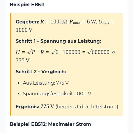
Beispiel EB511
R =
P_{max} =
U_{max} =
R
=
100
k
Ω
P
=
6
W
U
=
Gegeben:
,
,
ma
x
ma
x
100\,\text{k}\Omega
6\,\text{W}
1000\,\text{V}
1000
V
Schritt 1 - Spannung aus Leistung:
U = \sqrt{P
U
=
P
⋅
R
=
6
⋅
100000
=
600000
≈
\cdot R} =
775
V
\sqrt{6 \cdot
Schritt 2 - Vergleich:
100000} =
\sqrt{600000}
Aus Leistung: 775 V
\approx
775\,\text{V}
Spannungsfestigkeit: 1000 V
\mathbf{775\,\text{V}}
775
V
Ergebnis:
(begrenzt durch Leistung)
Beispiel EB512: Maximaler Strom