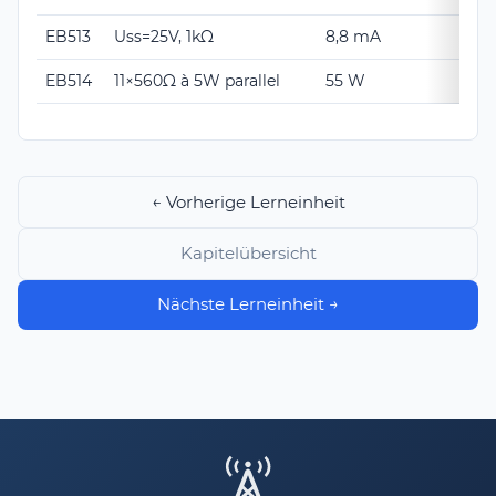
EB513
Uss=25V, 1kΩ
8,8 mA
EB514
11×560Ω à 5W parallel
55 W
← Vorherige Lerneinheit
Kapitelübersicht
Nächste Lerneinheit →