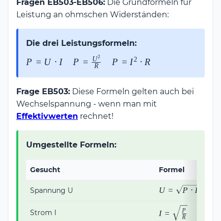
Fragen EB503-EB506:
Die Grundformeln für
Leistung an ohmschen Widerständen:
Die drei Leistungsformeln:
2
U
2
P =
P =
P =
P
=
U
⋅
I
P
=
P
=
I
⋅
R
R
U
\frac{U^2}
I^2
\cdot
{R}
\cdot
Frage EB503:
Diese Formeln gelten auch bei
I
R
Wechselspannung - wenn man mit
Effektivwerten
rechnet!
Umgestellte Formeln:
Gesucht
Formel
U =
U
=
P
⋅
R
Spannung U
\sqrt{P
\cdot
I =
P
Strom I
I
=
R
R}
\sqrt{\frac{P}