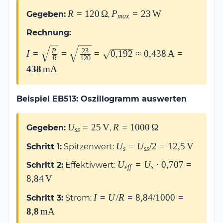
R =
P_{max} =
R
=
120
Ω
P
=
23
W
Gegeben:
,
ma
x
120\,\Omega
23\,\text{W}
Rechnung:
I = \sqrt{\frac{P}{R}} =
P
23
I
=
=
=
0
,
192
≈
0
,
438
A
=
R
120
\sqrt{\frac{23}{120}} =
438
mA
\sqrt{0{,}192} \approx
0{,}438\,\text{A} =
\mathbf{438\,\text{mA}}
Beispiel EB513: Oszillogramm auswerten
U_{ss} =
R =
U
=
25
V
R
=
1000
Ω
Gegeben:
,
ss
25\,\text{V}
1000\,\Omega
U_s = U_{ss}/2
U
=
U
/2
=
12
,
5
V
Schritt 1:
Spitzenwert:
s
ss
=
U_{eff} = U_s
U
=
U
⋅
0
,
707
=
Schritt 2:
Effektivwert:
12{,}5\,\text{V}
e
ff
s
\cdot 0{,}707 =
8
,
84
V
8{,}84\,\text{V}
I = U/R = 8{,}84/1000 =
I
=
U
/
R
=
8
,
84/1000
=
Schritt 3:
Strom:
\mathbf{8{,}8\,\text{mA}}
8
,
8
mA