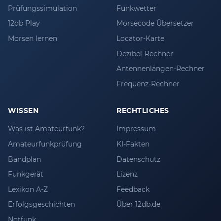
Prüfungssimulation
Funkwetter
12db Play
Morsecode Übersetzer
Morsen lernen
Locator-Karte
Dezibel-Rechner
Antennenlängen-Rechner
Frequenz-Rechner
WISSEN
RECHTLICHES
Was ist Amateurfunk?
Impressum
Amateurfunkprüfung
KI-Fakten
Bandplan
Datenschutz
Funkgerät
Lizenz
Lexikon A-Z
Feedback
Erfolgsgeschichten
Über 12db.de
Notfunk