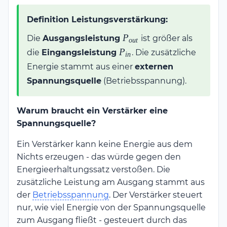
Definition Leistungsverstärkung:
P_{out}
P
Die
Ausgangsleistung
ist größer als
o
u
t
P_{in}
P
die
Eingangsleistung
. Die zusätzliche
in
Energie stammt aus einer
externen
Spannungsquelle
(Betriebsspannung).
Warum braucht ein Verstärker eine
Spannungsquelle?
Ein Verstärker kann keine Energie aus dem
Nichts erzeugen - das würde gegen den
Energieerhaltungssatz verstoßen. Die
zusätzliche Leistung am Ausgang stammt aus
der
Betriebsspannung
. Der Verstärker steuert
nur, wie viel Energie von der Spannungsquelle
zum Ausgang fließt - gesteuert durch das