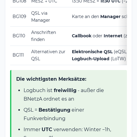
BG108
MESZ → UTC
13:30 MESZ =
11:30 UTC
(−2 St
QSL via
BG109
Karte an den
Manager
schick
Manager
Anschriften
BG110
Callbook
oder
Internet
(z.B. 
finden
Alternativen zur
Elektronische QSL
(eQSL) ode
BG111
QSL
Logbuch-Upload
(LoTW)
Die wichtigsten Merksätze:
Logbuch ist
freiwillig
- außer die
BNetzA ordnet es an
QSL =
Bestätigung
einer
Funkverbindung
Immer
UTC
verwenden: Winter −1h,