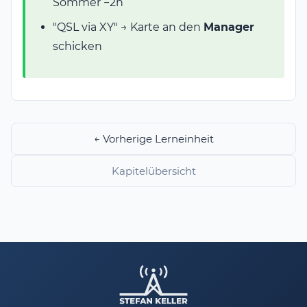
Sommer −2h
"QSL via XY" → Karte an den
Manager
schicken
← Vorherige Lerneinheit
Kapitelübersicht