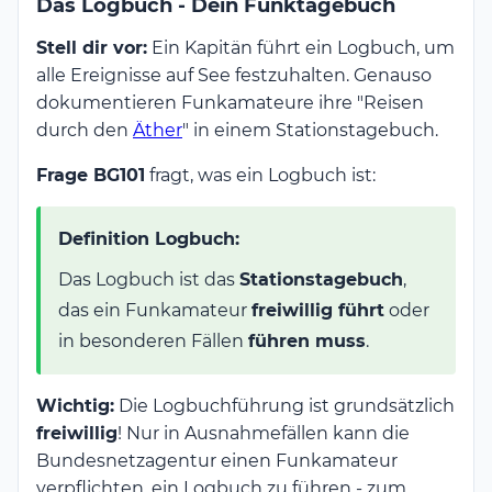
Das Logbuch - Dein Funktagebuch
Stell dir vor:
Ein Kapitän führt ein Logbuch, um
alle Ereignisse auf See festzuhalten. Genauso
dokumentieren Funkamateure ihre "Reisen
durch den
Äther
" in einem Stationstagebuch.
Frage BG101
fragt, was ein Logbuch ist:
Definition Logbuch:
Das Logbuch ist das
Stationstagebuch
,
das ein Funkamateur
freiwillig führt
oder
in besonderen Fällen
führen muss
.
Wichtig:
Die Logbuchführung ist grundsätzlich
freiwillig
! Nur in Ausnahmefällen kann die
Bundesnetzagentur einen Funkamateur
verpflichten, ein Logbuch zu führen - zum