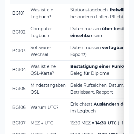
Was ist ein
Stationstagebuch,
freiwillig
od
BG101
Logbuch?
besonderen Fällen Pflicht
Computer-
Daten müssen
über bestimmt
BG102
Logbuch
einsehbar
sein
Software-
Daten müssen
verfügbar ble
BG103
Wechsel
Export!)
Was ist eine
Bestätigung einer Funkver
BG104
QSL-Karte?
Beleg für Diplome
Mindestangaben
Beide Rufzeichen, Datum/UTC
BG105
QSL
Betriebsart, Rapport
Erleichtert
Ausländern das A
BG106
Warum UTC?
im Logbuch
BG107
MEZ → UTC
15:30 MEZ =
14:30 UTC
(−1 Stu