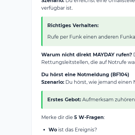
Szenario:
Du erreichst eine Unfallstell
verfügbar ist.
Richtiges Verhalten:
Rufe per Funk einen anderen Funka
Warum nicht direkt MAYDAY rufen?
D
Rettungsleitstellen, die auf Notrufe w
Du hörst eine Notmeldung (BF104)
Szenario:
Du hörst, wie jemand einen N
Erstes Gebot:
Aufmerksam zuhören u
Merke dir die
5 W-Fragen
:
Wo
ist das Ereignis?