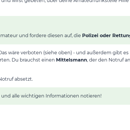
e und wirst gebeten, über deine Amateurfunkstelle Hilfe
mateur und fordere diesen auf, die
Polizei oder Rettung
as wäre verboten (siehe oben) - und außerdem gibt es
arten. Du brauchst einen
Mittelsmann
, der den Notruf an 
otruf absetzt.
nd alle wichtigen Informationen notieren!