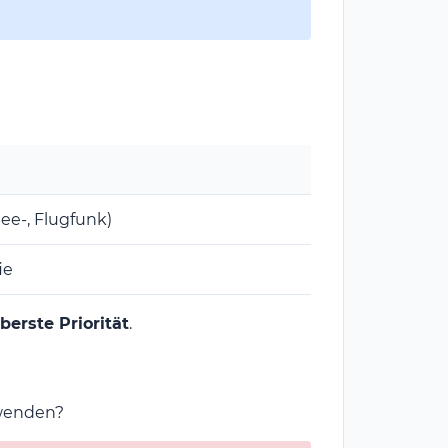
ee-, Flugfunk)
ie
berste Priorität
.
wenden?