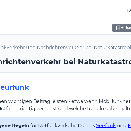
1
Hilfs
unkverkehr und Nachrichtenverkehr bei Naturkatastro
richtenverkehr bei Naturkatast
teurfunk
en wichtigen Beitrag leisten - etwa wenn Mobilfunknetz
 Notfällen richtig verhältst und welche Regeln dabei gelt
gene Regeln
für Notfunkverkehr. Die aus
Seefunk
und
F