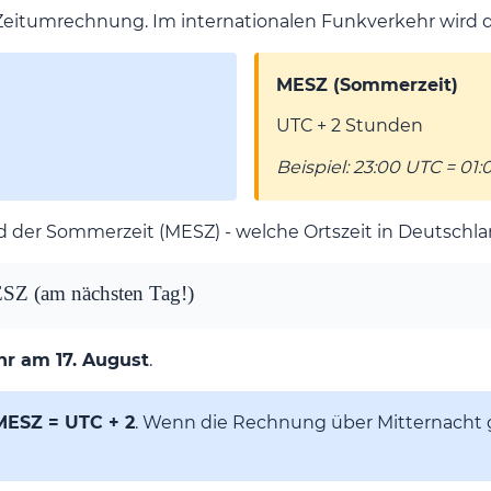
Zeitumrechnung. Im internationalen Funkverkehr wird 
MESZ (Sommerzeit)
UTC + 2 Stunden
Beispiel: 23:00 UTC = 01
 der Sommerzeit (MESZ) - welche Ortszeit in Deutschl
SZ (am n
¨
a
chsten Tag!)
hr am 17. August
.
MESZ = UTC + 2
. Wenn die Rechnung über Mitternacht 