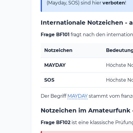
(Mayday, SOS) sind hier
verboten
!
Internationale Notzeichen -
Frage BF101
fragt nach den internation
Notzeichen
Bedeutun
MAYDAY
Höchste No
SOS
Höchste No
Der Begriff
MAYDAY
stammt vom französ
Notzeichen im Amateurfunk -
Frage BF102
ist eine klassische Prüfu