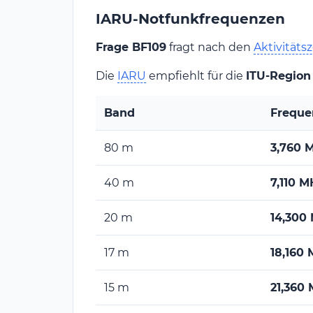
MESZ 
IARU-Notfunkfrequenzen
(am 
nächsten 
Frage BF109
fragt nach den
Aktivitäts
Tag!)}
Die
IARU
empfiehlt für die
ITU-Region 
Band
Freque
80 m
3,760 
40 m
7,110 M
20 m
14,300
17 m
18,160
15 m
21,360