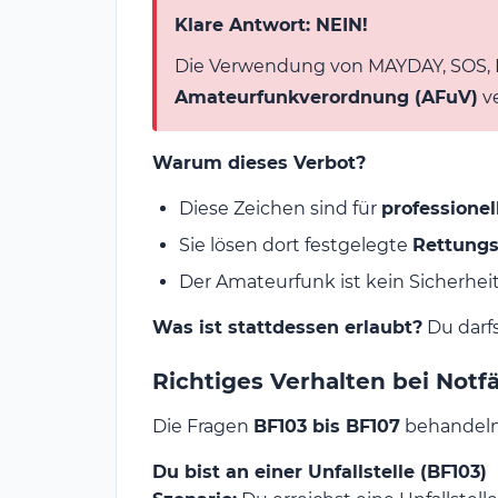
Klare Antwort: NEIN!
Die Verwendung von MAYDAY, SOS, 
Amateurfunkverordnung (AFuV)
ve
Warum dieses Verbot?
Diese Zeichen sind für
professione
Sie lösen dort festgelegte
Rettungs
Der Amateurfunk ist kein Sicherhei
Was ist stattdessen erlaubt?
Du darfs
Richtiges Verhalten bei Notfä
Die Fragen
BF103 bis BF107
behandeln 
Du bist an einer Unfallstelle (BF103)