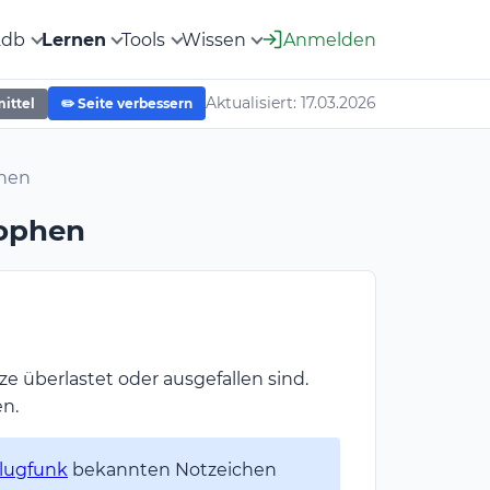
2db
Lernen
Tools
Wissen
Anmelden
Aktualisiert: 17.03.2026
mittel
✏️ Seite verbessern
phen
rophen
e überlastet oder ausgefallen sind.
en.
lugfunk
bekannten Notzeichen