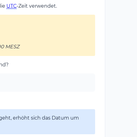
die
UTC
-Zeit verwendet.
:00 MESZ
and?
geht, erhöht sich das Datum um