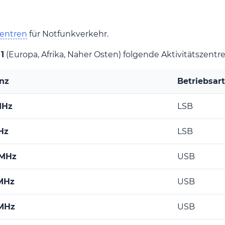
zentren
für Notfunkverkehr.
1
(Europa, Afrika, Naher Osten) folgende Aktivitätszentr
nz
Betriebsart
MHz
LSB
Hz
LSB
 MHz
USB
 MHz
USB
 MHz
USB