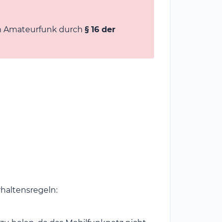
im Amateurfunk durch
§ 16 der
rhaltensregeln: