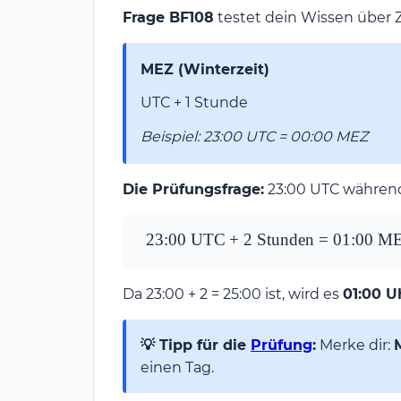
Frage BF108
testet dein Wissen über 
MEZ (Winterzeit)
UTC + 1 Stunde
Beispiel: 23:00 UTC = 00:00 MEZ
Die Prüfungsfrage:
23:00 UTC während
23{:}00 
23
:
00
UTC
+
2
Stunden
=
01
:
00
ME
\text{ 
UTC} + 
Da 23:00 + 2 = 25:00 ist, wird es
01:00 U
2 \text{ 
Stunden} 
= 
💡 Tipp für die
Prüfung
:
Merke dir:
01{:}00 
einen Tag.
\text{ 