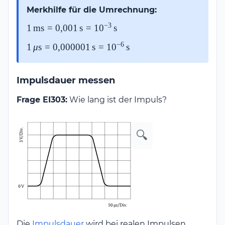
Merkhilfe für die Umrechnung:
−
3
1\,\text{ms} =
1
ms
=
0
,
001
s
=
1
0
s
0{,}001\,\text{s}
−
6
1\,\mu\text{s} =
1
μ
s
=
0
,
000001
s
=
1
0
s
=
0{,}000001\,\text{s}
10^{-3}\,\text{s}
= 10^{-6}\,\text{s}
Impulsdauer messen
Frage EI303:
Wie lang ist der Impuls?
🔍
Die
Impulsdauer
wird bei realen Impulsen