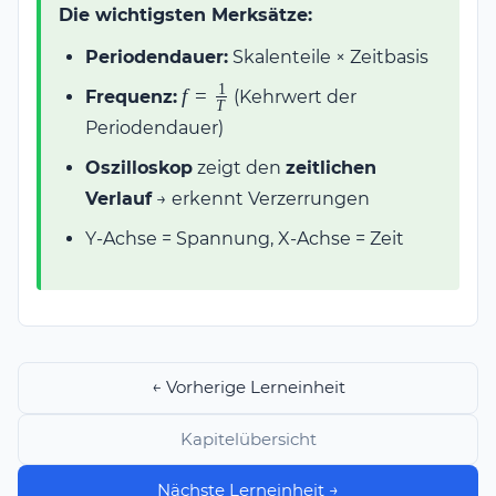
Die wichtigsten Merksätze:
Periodendauer:
Skalenteile × Zeitbasis
1
f =
f
=
Frequenz:
(Kehrwert der
T
\frac{1}
Periodendauer)
{T}
Oszilloskop
zeigt den
zeitlichen
Verlauf
→ erkennt Verzerrungen
Y-Achse = Spannung, X-Achse = Zeit
← Vorherige Lerneinheit
Kapitelübersicht
Nächste Lerneinheit →