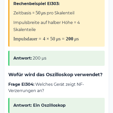
Rechenbeispiel EI303:
50\,\mu\text{s}
50
μ
s
Zeitbasis =
pro Skalenteil
Impulsbreite auf halber Höhe = 4
Skalenteile
\text{Impulsdauer} = 4
Impulsdauer
=
4
×
50
μ
s
=
200
μ
s
\times 50\,\mu\text{s} =
\mathbf{200\,\mu\text{s}}
Antwort:
200 μs
Wofür wird das Oszilloskop verwendet?
Frage EI304:
Welches Gerät zeigt NF-
Verzerrungen an?
Antwort: Ein Oszilloskop