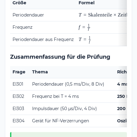
Größe
Formel
T =
T
=
Skalenteile
×
Zeitbasi
Periodendauer
\text{Skalenteile}
1
\times
f =
f
=
Frequenz
T
\text{Zeitbasis}
\frac{1}
1
{T}
T =
T
=
Periodendauer aus Frequenz
f
\frac{1}
{f}
Zusammenfassung für die Prüfung
Frage
Thema
Richtige
EI301
Periodendauer (0,5 ms/Div, 8 Div)
4 ms
EI302
Frequenz bei T = 4 ms
250 Hz
EI303
Impulsdauer (50 μs/Div, 4 Div)
200 μs
EI304
Gerät für NF-Verzerrungen
Oszillos