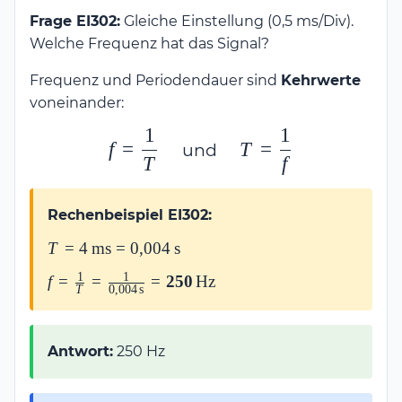
Frage EI302:
Gleiche Einstellung (0,5 ms/Div).
Welche Frequenz hat das Signal?
Frequenz und Periodendauer sind
Kehrwerte
voneinander:
1
1
\displaystyle
\displaystyle
f
=
T
=
und
T
f
f = \frac{1}
T = \frac{1}
{T}
{f}
Rechenbeispiel EI302:
T = 4\,\text{ms}
T
=
4
ms
=
0
,
004
s
=
1
1
f = \frac{1}{T} =
f
=
=
=
250
Hz
0{,}004\,\text{s}
T
0
,
004
s
\frac{1}
{0{,}004\,\text{s}} =
\mathbf{250\,\text{Hz}}
Antwort:
250 Hz