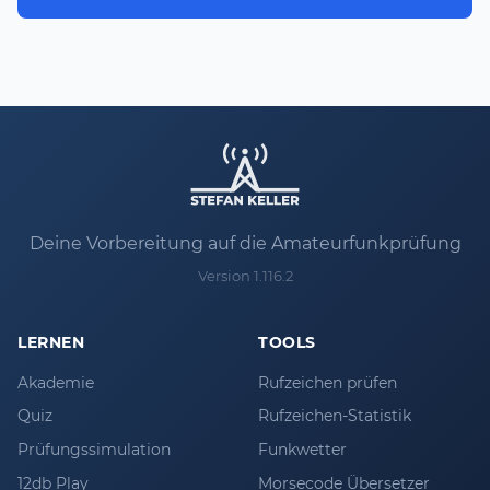
Deine Vorbereitung auf die Amateurfunkprüfung
Version 1.116.2
LERNEN
TOOLS
Akademie
Rufzeichen prüfen
Quiz
Rufzeichen-Statistik
Prüfungssimulation
Funkwetter
12db Play
Morsecode Übersetzer