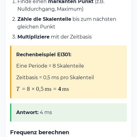
Finde einen
markanten Punkt
(z.B.
Nulldurchgang, Maximum)
Zähle die Skalenteile
bis zum nächsten
gleichen Punkt
Multipliziere
mit der Zeitbasis
Rechenbeispiel EI301:
Eine Periode = 8 Skalenteile
Zeitbasis = 0,5 ms pro Skalenteil
T = 8 \times
T
=
8
×
0
,
5
ms
=
4
ms
0{,}5\,\text{ms} =
\mathbf{4\,\text{ms}}
Antwort:
4 ms
Frequenz berechnen