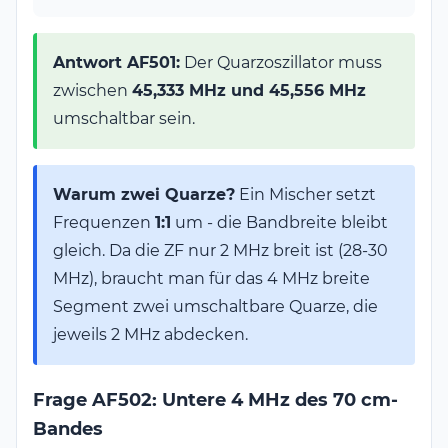
- 30\,\text{MHz} 
\mathbf{
= 
410\,\text{MHz}
Antwort AF501:
Der Quarzoszillator muss
zwischen
45,333 MHz und 45,556 MHz
umschaltbar sein.
Warum zwei Quarze?
Ein Mischer setzt
Frequenzen
1:1
um - die Bandbreite bleibt
gleich. Da die ZF nur 2 MHz breit ist (28-30
MHz), braucht man für das 4 MHz breite
Segment zwei umschaltbare Quarze, die
jeweils 2 MHz abdecken.
Frage AF502: Untere 4 MHz des 70 cm-
Bandes