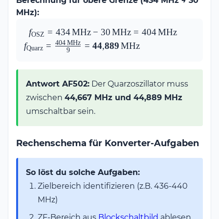
Berechnung für obere Grenze (434 MHz → 30
402\,\text{MHz}
MHz):
f_\text{OSZ} = 
f
=
434
MHz
−
30
MHz
=
404
MHz
f_\text{Qu
OSZ
434\,\text{MHz} 
\frac{404
404
MHz
f
=
=
44
,
889
MHz
Quarz
9
- 30\,\text{MHz} 
\mathbf{
= 
404\,\text{MHz}
Antwort AF502:
Der Quarzoszillator muss
zwischen
44,667 MHz und 44,889 MHz
umschaltbar sein.
Rechenschema für Konverter-Aufgaben
So löst du solche Aufgaben:
Zielbereich identifizieren (z.B. 436-440
MHz)
ZF-Bereich aus
Blockschaltbild
ablesen