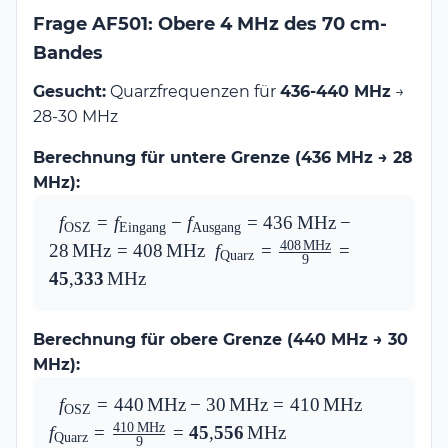
Frage AF501: Obere 4 MHz des 70 cm-
Bandes
Gesucht:
Quarzfrequenzen für
436-440 MHz
→
28-30 MHz
Berechnung für untere Grenze (436 MHz → 28
MHz):
f_\text{OSZ} = 
f
=
f
−
f
=
436
MHz
−
OSZ
Eingang
Ausgang
f_\text{Eingang} 
408
MHz
28
MHz
=
408
MHz
f_\text{Quarz} = 
f
=
=
Quarz
9
- 
\frac{408\,\text{MHz}}{9} = 
45
,
333
MHz
f_\text{Ausgang} 
\mathbf{45{,}333\,\text{MHz
= 
436\,\text{MHz} - 
Berechnung für obere Grenze (440 MHz → 30
28\,\text{MHz} = 
MHz):
408\,\text{MHz}
f_\text{OSZ} = 
f
=
440
MHz
−
30
MHz
=
410
MHz
f_\text{Qu
OSZ
440\,\text{MHz} 
\frac{410
410
MHz
f
=
=
45
,
556
MHz
Quarz
9