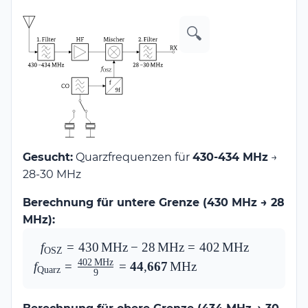
🔍
Gesucht:
Quarzfrequenzen für
430-434 MHz
→
28-30 MHz
Berechnung für untere Grenze (430 MHz → 28
MHz):
f_\text{OSZ} = 
f
=
430
MHz
−
28
MHz
=
402
MHz
f_\text{Qu
OSZ
430\,\text{MHz} 
\frac{402
402
MHz
f
=
=
44
,
667
MHz
Quarz
9
- 28\,\text{MHz} 
\mathbf{
= 