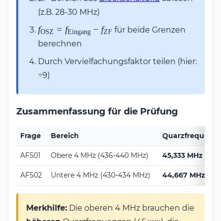
(z.B. 28-30 MHz)
f_\text{OSZ} =
f
=
f
−
f
für beide Grenzen
OSZ
Eingang
ZF
f_\text{Eingang}
berechnen
- f_\text{ZF}
Durch Vervielfachungsfaktor teilen (hier:
÷9)
Zusammenfassung für die Prüfung
Frage
Bereich
Quarzfrequenz
AF501
Obere 4 MHz (436-440 MHz)
45,333 MHz - 45
AF502
Untere 4 MHz (430-434 MHz)
44,667 MHz - 4
Merkhilfe:
Die oberen 4 MHz brauchen die