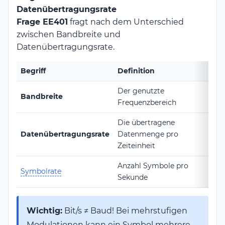
Datenübertragungsrate
Frage EE401
fragt nach dem Unterschied
zwischen Bandbreite und
Datenübertragungsrate.
Begriff
Definition
Ei
Der genutzte
Bandbreite
Hz
Frequenzbereich
Die übertragene
Bi
Datenübertragungsrate
Datenmenge pro
pr
Zeiteinheit
Anzahl Symbole pro
Symbolrate
B
Sekunde
Wichtig:
Bit/s ≠ Baud! Bei mehrstufigen
Modulationen kann ein Symbol mehrere