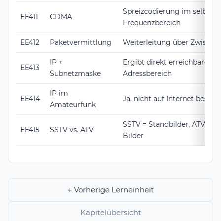
Spreizcodierung im selben
EE411
CDMA
Frequenzbereich
EE412
Paketvermittlung
Weiterleitung über Zwische
IP +
Ergibt direkt erreichbaren
EE413
Subnetzmaske
Adressbereich
IP im
EE414
Ja, nicht auf Internet beschr
Amateurfunk
SSTV = Standbilder, ATV = 
EE415
SSTV vs. ATV
Bilder
← Vorherige Lerneinheit
Kapitelübersicht