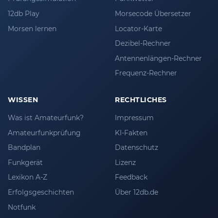
12db Play
Morsecode Übersetzer
Morsen lernen
Locator-Karte
Dezibel-Rechner
Antennenlängen-Rechner
Frequenz-Rechner
WISSEN
RECHTLICHES
Was ist Amateurfunk?
Impressum
Amateurfunkprüfung
KI-Fakten
Bandplan
Datenschutz
Funkgerät
Lizenz
Lexikon A-Z
Feedback
Erfolgsgeschichten
Über 12db.de
Notfunk