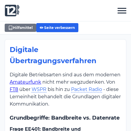
Hilfsmittel
✏️ Seite verbessern
Digitale
Übertragungsverfahren
Digitale Betriebsarten sind aus dem modernen
Amateurfunk
nicht mehr wegzudenken. Von
FT8
über
WSPR
bis hin zu
Packet Radio
- diese
Lerneinheit behandelt die Grundlagen digitaler
Kommunikation.
Grundbegriffe: Bandbreite vs. Datenrate
Frage EE401: Bandbreite und