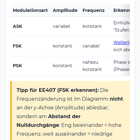
Modulationsart
Amplitude
Frequenz
Erkennung
Einhüllende
ASK
variabel
konstant
"Stufen"
Wellenläng
FSK
konstant
variabel
sich abrupt
nahezu
Phase sprin
PSK
konstant
konstant
(Phasenspr
Tipp für EE407 (FSK erkennen):
Die
Frequenzänderung ist im Diagramm
nicht
an der y-Achse (Amplitude) ablesbar,
sondern am
Abstand der
Nulldurchgänge
: Eng beieinander = hohe
Frequenz, weit auseinander = niedrige