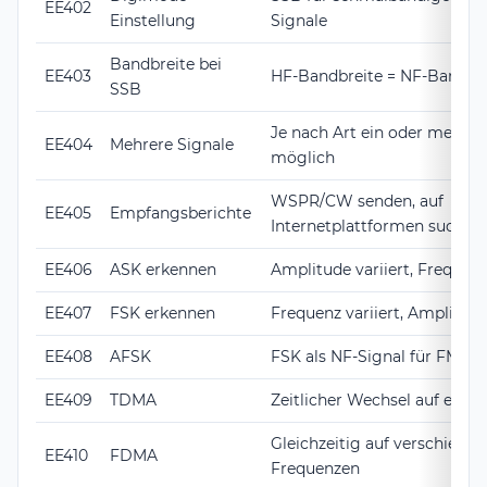
EE402
Einstellung
Signale
Bandbreite bei
EE403
HF-Bandbreite = NF-Bandbre
SSB
Je nach Art ein oder mehrer
EE404
Mehrere Signale
möglich
WSPR/CW senden, auf
EE405
Empfangsberichte
Internetplattformen suchen
EE406
ASK erkennen
Amplitude variiert, Frequen
EE407
FSK erkennen
Frequenz variiert, Amplitud
EE408
AFSK
FSK als NF-Signal für FM-M
EE409
TDMA
Zeitlicher Wechsel auf eine
Gleichzeitig auf verschiede
EE410
FDMA
Frequenzen