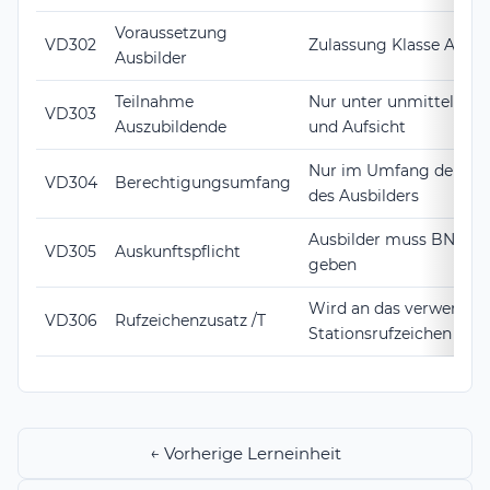
Voraussetzung
VD302
Zulassung Klasse A ode
Ausbilder
Teilnahme
Nur unter unmittelbare
VD303
Auszubildende
und Aufsicht
Nur im Umfang der Be
VD304
Berechtigungsumfang
des Ausbilders
Ausbilder muss BNetzA
VD305
Auskunftspflicht
geben
Wird an das verwendet
VD306
Rufzeichenzusatz /T
Stationsrufzeichen an
← Vorherige Lerneinheit