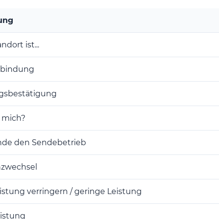
ung
dort ist...
rbindung
gsbestätigung
t mich?
nde den Sendebetrieb
zwechsel
stung verringern / geringe Leistung
istung