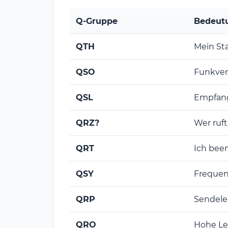
Q-Gruppe
Bedeut
QTH
Mein Stan
QSO
Funkve
QSL
Empfan
QRZ?
Wer ruf
QRT
Ich bee
QSY
Frequen
QRP
Sendelei
QRO
Hohe Le