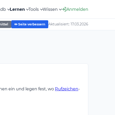
2db
Lernen
Tools
Wissen
Anmelden
Aktualisiert: 17.03.2026
mittel
✏️ Seite verbessern
ionen ein und legen fest, wo
Rufzeichen
-