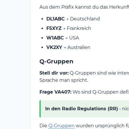
Aus dem Präfix kannst du das Herkunft
DL1ABC
→ Deutschland
F5XYZ
→ Frankreich
W1ABC
→ USA
VK2XY
→ Australien
Q-Gruppen
Stell dir vor:
Q-Gruppen sind wie intern
Sprache man spricht.
Frage VA407:
Wo sind Q-Gruppen defi
In den Radio Regulations (RR)
- ni
Die
Q-Gruppen
wurden ursprünglich fü