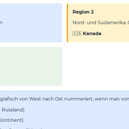
Region 2
en
Nord- und Südamerika, 
🇨🇦
Kanada
grafisch von West nach Ost nummeriert, wenn man von
+ Russland)
Kontinent)