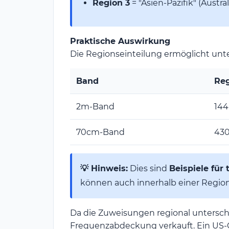
Region 3
= "Asien-Pazifik" (Austral
Praktische Auswirkung
Die Regionseinteilung ermöglicht unte
Band
Reg
2m-Band
144
70cm-Band
43
💡 Hinweis:
Dies sind
Beispiele für
können auch innerhalb einer Region 
Da die Zuweisungen regional untersch
Frequenzabdeckung verkauft. Ein US-G