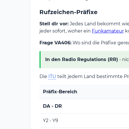
Rufzeichen-Präfixe
Stell dir vor:
Jedes Land bekommt wie b
jeder sofort, woher ein
Funkamateur
k
Frage VA406:
Wo sind die Präfixe gere
In den Radio Regulations (RR)
- ni
Die
ITU
teilt jedem Land bestimmte Prä
Präfix-Bereich
DA - DR
Y2 - Y9