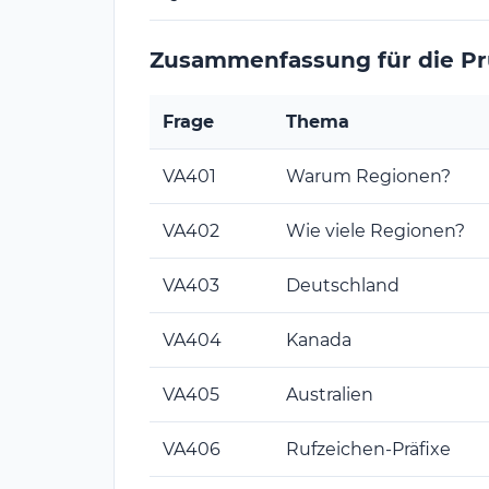
Zusammenfassung für die P
Frage
Thema
VA401
Warum Regionen?
VA402
Wie viele Regionen?
VA403
Deutschland
VA404
Kanada
VA405
Australien
VA406
Rufzeichen-Präfixe