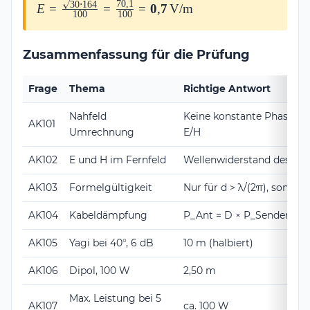
70
,
1
30
⋅
164
E = \frac{\sqrt{30 \cdot
E
=
=
=
0
,
7
V/m
\cdot 1{,}64 =
100
100
164}}{100} =
100 \cdot 1{,}64
\frac{70{,}1}{100} =
= 164\,\text{W}
Zusammenfassung für die Prüfung
\mathbf{0{,}7\,\text{V/m}}
Frage
Thema
Richtige Antwort
Nahfeld
Keine konstante Phasenb
AK101
Umrechnung
E/H
AK102
E und H im Fernfeld
Wellenwiderstand des M
AK103
Formelgültigkeit
Nur für d > λ/(2π), sonst 
AK104
Kabeldämpfung
P_Ant = D × P_Sender
AK105
Yagi bei 40°, 6 dB
10 m (halbiert)
AK106
Dipol, 100 W
2,50 m
Max. Leistung bei 5
AK107
ca. 100 W