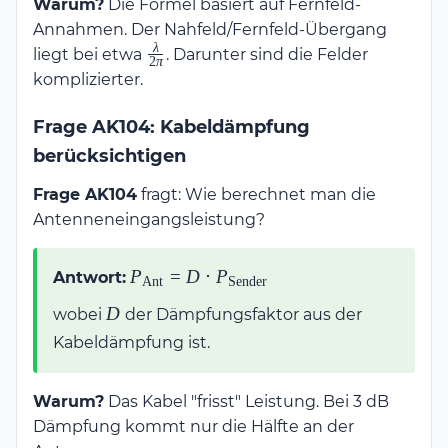
Warum?
Die Formel basiert auf Fernfeld-
Annahmen. Der Nahfeld/Fernfeld-Übergang
λ
\frac{\lambda}
liegt bei etwa
. Darunter sind die Felder
2
π
{2\pi}
komplizierter.
Frage AK104: Kabeldämpfung
berücksichtigen
Frage AK104
fragt: Wie berechnet man die
Antenneneingangsleistung?
P_{\text{Ant}} =
P
=
D
⋅
P
Antwort:
Ant
Sender
D \cdot
D
D
wobei
der Dämpfungsfaktor aus der
P_{\text{Sender}}
Kabeldämpfung ist.
Warum?
Das Kabel "frisst" Leistung. Bei 3 dB
Dämpfung kommt nur die Hälfte an der