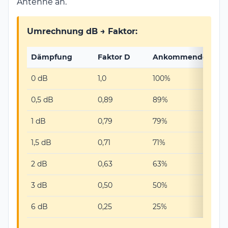
Antenne an.
Umrechnung dB → Faktor:
Dämpfung
Faktor D
Ankommende Leist
0 dB
1,0
100%
0,5 dB
0,89
89%
1 dB
0,79
79%
1,5 dB
0,71
71%
2 dB
0,63
63%
3 dB
0,50
50%
6 dB
0,25
25%