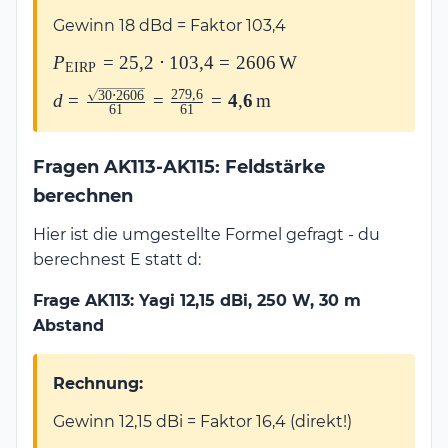
= 40 \cdot
Gewinn 18 dBd = Faktor 103,4
0{,}63 =
25{,}2\,\text{W}
P_{\text{EIRP}}
P
=
25
,
2
⋅
103
,
4
=
2606
W
EIRP
= 25{,}2 \cdot
279
,
6
30
⋅
2606
d = \frac{\sqrt{30 \cdot
d
=
=
=
4
,
6
m
103{,}4 =
61
61
2606}}{61} =
2606\,\text{W}
\frac{279{,}6}{61} =
Fragen AK113-AK115: Feldstärke
\mathbf{4{,}6\,\text{m}}
berechnen
Hier ist die umgestellte Formel gefragt - du
berechnest E statt d:
Frage AK113: Yagi 12,15 dBi, 250 W, 30 m
Abstand
Rechnung:
Gewinn 12,15 dBi = Faktor 16,4 (direkt!)