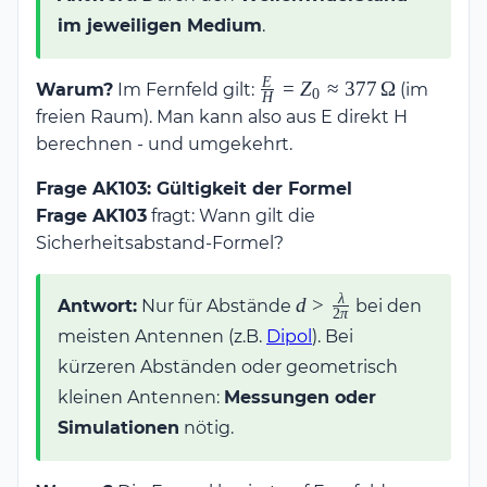
im jeweiligen Medium
.
E
\frac{E}{H}
=
Z
≈
377
Ω
Warum?
Im Fernfeld gilt:
(im
0
H
= Z_0
freien Raum). Man kann also aus E direkt H
\approx
berechnen - und umgekehrt.
377\,\Omega
Frage AK103: Gültigkeit der Formel
Frage AK103
fragt: Wann gilt die
Sicherheitsabstand-Formel?
λ
d >
d
>
Antwort:
Nur für Abstände
bei den
2
π
\frac{\lambda}
meisten Antennen (z.B.
Dipol
). Bei
{2\pi}
kürzeren Abständen oder geometrisch
kleinen Antennen:
Messungen oder
Simulationen
nötig.