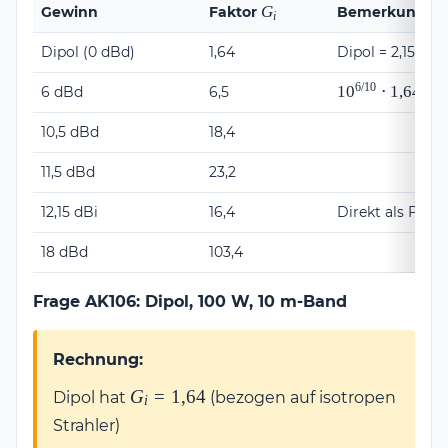
G_i
G
Gewinn
Faktor
Bemerkung
i
Dipol (0 dBd)
1,64
Dipol = 2,15 dBi
6/10
10^{6/10}
1
0
⋅
1
,
64
6 dBd
6,5
\cdot
1{,}64
10,5 dBd
18,4
11,5 dBd
23,2
12,15 dBi
16,4
Direkt als Fakto
18 dBd
103,4
Frage AK106: Dipol, 100 W, 10 m-Band
Rechnung:
G_i =
G
=
1
,
64
Dipol hat
(bezogen auf isotropen
i
1{,}64
Strahler)