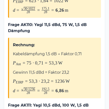
P_{\text{EIRP}}
P
=
623
⋅
1
,
64
=
1022
W
0{,}89 =
EIRP
= 623 \cdot
623\,\text{W}
175
,
1
30
⋅
1022
d = \frac{\sqrt{30 \cdot
d
=
=
=
6
,
26
m
1{,}64 =
28
28
1022}}{28} =
1022\,\text{W}
\frac{175{,}1}{28} =
Frage AK110: Yagi 11,5 dBd, 75 W, 1,5 dB
\mathbf{6{,}26\,\text{m}}
Dämpfung
Rechnung:
Kabeldämpfung 1,5 dB → Faktor 0,71
P_{\text{Ant}}
P
=
75
⋅
0
,
71
=
53
,
3
W
Ant
= 75 \cdot
Gewinn 11,5 dBd = Faktor 23,2
0{,}71 =
53{,}3\,\text{W}
P_{\text{EIRP}}
P
=
53
,
3
⋅
23
,
2
=
1236
W
EIRP
= 53{,}3 \cdot
192
,
5
30
⋅
1236
d = \frac{\sqrt{30 \cdot
d
=
=
=
6
,
86
m
23{,}2 =
28
28
1236}}{28} =
1236\,\text{W}
\frac{192{,}5}{28} =
Frage AK111: Yagi 10,5 dBd, 100 W, 1,5 dB
\mathbf{6{,}86\,\text{m}}