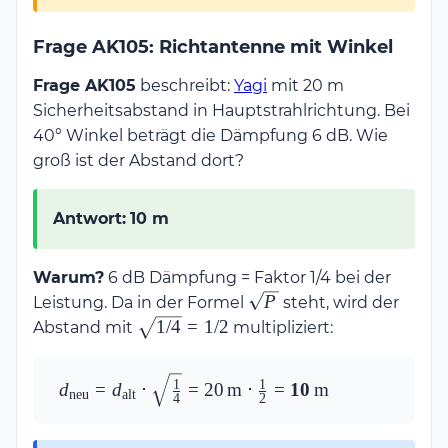
Frage AK105: Richtantenne mit Winkel
Frage AK105
beschreibt:
Yagi
mit 20 m
Sicherheitsabstand in Hauptstrahlrichtung. Bei
40° Winkel beträgt die Dämpfung 6 dB. Wie
groß ist der Abstand dort?
Antwort:
10 m
Warum?
6 dB Dämpfung = Faktor 1/4 bei der
\sqrt{P}
P
Leistung. Da in der Formel
steht, wird der
\sqrt{1/4}
1/4
=
1/2
Abstand mit
multipliziert:
= 1/2
d_{\text{neu}} = 
1
1
d
=
d
⋅
=
20
m
⋅
=
10
m
neu
alt
4
2
d_{\text{alt}} \cdot 
\sqrt{\frac{1}{4}} = 