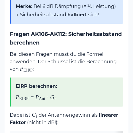
20\,\text{m} \cdot 
Merke:
Bei 6 dB Dämpfung (= ¼ Leistung)
\frac{1}{2} = 
→ Sicherheitsabstand
\mathbf{10\,\text{m}}
halbiert
sich!
Fragen AK106-AK112: Sicherheitsabstand
berechnen
Bei diesen Fragen musst du die Formel
anwenden. Der Schlüssel ist die Berechnung
P_{\text{EIRP}}
P
von
:
EIRP
EIRP berechnen:
P_{\text{EIRP}}
P
=
P
⋅
G
EIRP
Ant
i
=
P_{\text{Ant}}
G_i
G
Dabei ist
der Antennengewinn als
linearer
i
\cdot G_i
Faktor
(nicht in dB!):