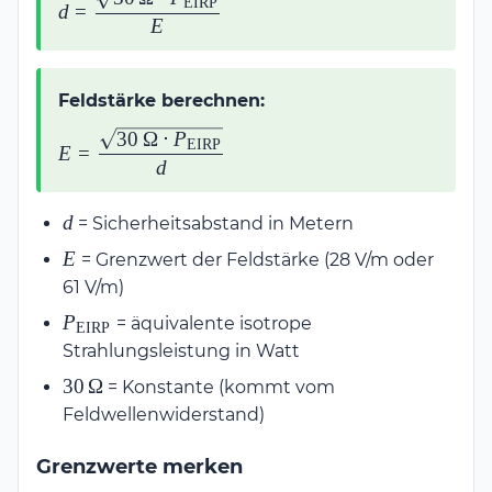
EIRP
d
=
\displaystyle\frac{\sqrt{30\,\Omega
E
\cdot P_{\text{EIRP}}}}{E}
Feldstärke berechnen:
30
Ω
⋅
P
E =
EIRP
E
=
\displaystyle\frac{\sqrt{30\,\Omega
d
\cdot P_{\text{EIRP}}}}{d}
d
d
= Sicherheitsabstand in Metern
E
E
= Grenzwert der Feldstärke (28 V/m oder
61 V/m)
P_{\text{EIRP}}
P
= äquivalente isotrope
EIRP
Strahlungsleistung in Watt
30\,\Omega
30
Ω
= Konstante (kommt vom
Feldwellenwiderstand)
Grenzwerte merken