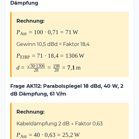
Dämpfung
Rechnung:
P_{\text{Ant}}
P
=
100
⋅
0
,
71
=
71
W
Ant
= 100 \cdot
Gewinn 10,5 dBd = Faktor 18,4
0{,}71 =
71\,\text{W}
P_{\text{EIRP}}
P
=
71
⋅
18
,
4
=
1306
W
EIRP
= 71 \cdot
30
⋅
1306
198
d = \frac{\sqrt{30 \cdot
d
=
=
=
7
,
1
m
18{,}4 =
28
28
1306}}{28} =
1306\,\text{W}
\frac{198}{28} =
Frage AK112: Parabolspiegel 18 dBd, 40 W, 2
\mathbf{7{,}1\,\text{m}}
dB Dämpfung, 61 V/m
Rechnung:
Kabeldämpfung 2 dB → Faktor 0,63
P_{\text{Ant}}
P
=
40
⋅
0
,
63
=
25
,
2
W
Ant