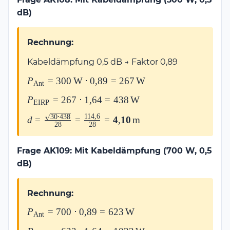
\mathbf{100\,\text{W}}
dB)
Rechnung:
Kabeldämpfung 0,5 dB → Faktor 0,89
P_{\text{Ant}}
P
=
300
W
⋅
0
,
89
=
267
W
Ant
=
P_{\text{EIRP}}
P
=
267
⋅
1
,
64
=
438
W
300\,\text{W}
EIRP
= 267 \cdot
\cdot 0{,}89 =
114
,
6
30
⋅
438
d = \frac{\sqrt{30 \cdot
d
=
=
=
4
,
10
m
1{,}64 =
28
28
267\,\text{W}
438}}{28} =
438\,\text{W}
\frac{114{,}6}{28} =
Frage AK109: Mit Kabeldämpfung (700 W, 0,5
\mathbf{4{,}10\,\text{m}}
dB)
Rechnung:
P_{\text{Ant}}
P
=
700
⋅
0
,
89
=
623
W
Ant
= 700 \cdot