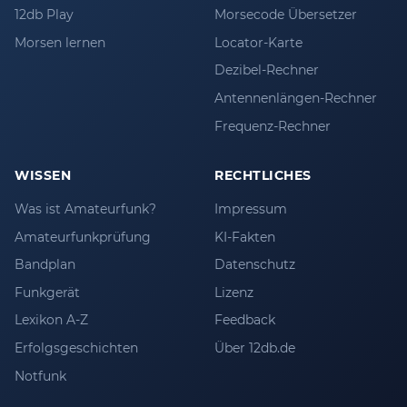
12db Play
Morsecode Übersetzer
Morsen lernen
Locator-Karte
Dezibel-Rechner
Antennenlängen-Rechner
Frequenz-Rechner
WISSEN
RECHTLICHES
Was ist Amateurfunk?
Impressum
Amateurfunkprüfung
KI-Fakten
Bandplan
Datenschutz
Funkgerät
Lizenz
Lexikon A-Z
Feedback
Erfolgsgeschichten
Über 12db.de
Notfunk