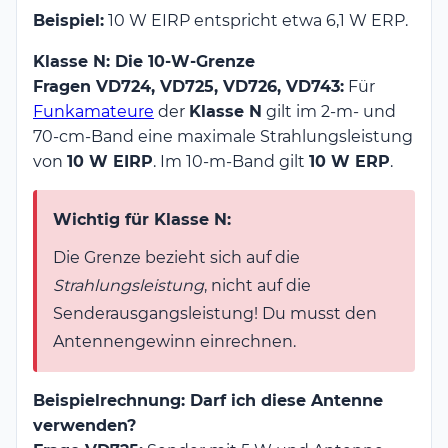
{1{,}64} \approx
1{,}64
Beispiel:
10 W EIRP entspricht etwa 6,1 W ERP.
\text{EIRP} \times
0{,}61
Klasse N: Die 10-W-Grenze
Fragen VD724, VD725, VD726, VD743:
Für
Funkamateure
der
Klasse N
gilt im 2-m- und
70-cm-Band eine maximale Strahlungsleistung
von
10 W EIRP
. Im 10-m-Band gilt
10 W ERP
.
Wichtig für Klasse N:
Die Grenze bezieht sich auf die
Strahlungsleistung
, nicht auf die
Senderausgangsleistung! Du musst den
Antennengewinn einrechnen.
Beispielrechnung: Darf ich diese Antenne
verwenden?