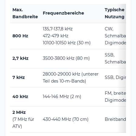
Max.
Typische
Frequenzbereiche
Bandbreite
Nutzung
135,7-137,8 kHz
CW,
800 Hz
472-479 kHz
Schmalband-
10100-10150 kHz (30 m)
Digimodes
SSB,
2,7 kHz
3500-3800 kHz (80 m)
Schmalband
28000-29000 kHz (unterer
7 kHz
SSB, Digimod
Teil des 10-m-Bands)
FM, breitere
40 kHz
144-146 MHz (2 m)
Digimodes
2 MHz
(7 MHz für
430-440 MHz (70 cm)
Breitband, AT
ATV)