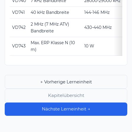
VD740
7 kHz Bandbreite
28000-29000 kHz
VD741
40 kHz Bandbreite
144-146 MHz
2 MHz (7 MHz ATV)
VD742
430-440 MHz
Bandbreite
Max. ERP Klasse N (10
VD743
10 W
m)
← Vorherige Lerneinheit
Kapitelübersicht
Nächste Lerneinheit →