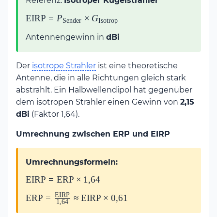
Referenz:
Isotroper Kugelstrahler
\text{EIRP} =
EIRP
=
P
×
G
Sender
Isotrop
P_{\text{Sender}}
Antennengewinn in
dBi
\times
G_{\text{Isotrop}}
Der
isotrope Strahler
ist eine theoretische
Antenne, die in alle Richtungen gleich stark
abstrahlt. Ein Halbwellendipol hat gegenüber
dem isotropen Strahler einen Gewinn von
2,15
dBi
(Faktor 1,64).
Umrechnung zwischen ERP und EIRP
Umrechnungsformeln:
\text{EIRP}
EIRP
=
ERP
×
1
,
64
=
EIRP
\text{ERP} =
ERP
=
≈
EIRP
×
0
,
61
\text{ERP}
1
,
64
\frac{\text{EIRP}}
\times