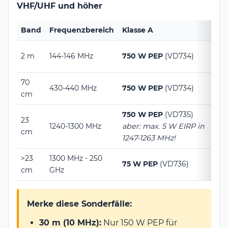
VHF/UHF und höher
Band
Frequenzbereich
Klasse A
K
7
2 m
144-146 MHz
750 W PEP
(VD734)
(
70
7
430-440 MHz
750 W PEP
(VD734)
cm
(
750 W PEP
(VD735)
23
1240-1300 MHz
aber: max. 5 W EIRP in
7
cm
1247-1263 MHz!
>23
1300 MHz - 250
5
75 W PEP
(VD736)
cm
GHz
(
Merke diese Sonderfälle:
30 m (10 MHz):
Nur 150 W PEP für