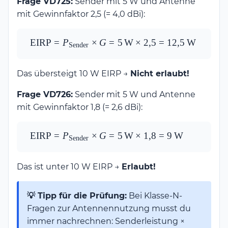
Frage VD725:
Sender mit 5 W und Antenne
mit Gewinnfaktor 2,5 (= 4,0 dBi):
\text{EIRP} = 
EIRP
=
P
×
G
=
5
W
×
2
,
5
=
12
,
5
W
Sender
P_{\text{Sender}} 
\times G = 
Das übersteigt 10 W EIRP →
Nicht erlaubt!
5\,\text{W} \times 
2{,}5 = 
Frage VD726:
Sender mit 5 W und Antenne
12{,}5\,\text{W}
mit Gewinnfaktor 1,8 (= 2,6 dBi):
\text{EIRP} = 
EIRP
=
P
×
G
=
5
W
×
1
,
8
=
9
W
Sender
P_{\text{Sender}} 
\times G = 
Das ist unter 10 W EIRP →
Erlaubt!
5\,\text{W} \times 
1{,}8 = 
9\,\text{W}
💡 Tipp für die Prüfung:
Bei Klasse-N-
Fragen zur Antennennutzung musst du
immer nachrechnen: Senderleistung ×