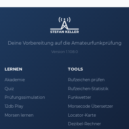
Deine Vorbereitung auf die Amateurfunkprüfung
Version 1.108.0
LERNEN
TOOLS
Akademie
Rufzeichen prüfen
Quiz
Rufzeichen-Statistik
Prüfungssimulation
Funkwetter
12db Play
Morsecode Übersetzer
Morsen lernen
Locator-Karte
Dezibel-Rechner