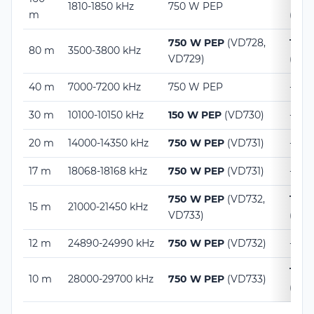
1810-1850 kHz
750 W PEP
m
(VD7
750 W PEP
(VD728,
100 
80 m
3500-3800 kHz
VD729)
(VD7
40 m
7000-7200 kHz
750 W PEP
-
30 m
10100-10150 kHz
150 W PEP
(VD730)
-
20 m
14000-14350 kHz
750 W PEP
(VD731)
-
17 m
18068-18168 kHz
750 W PEP
(VD731)
-
750 W PEP
(VD732,
100 
15 m
21000-21450 kHz
VD733)
(VD7
12 m
24890-24990 kHz
750 W PEP
(VD732)
-
100 
10 m
28000-29700 kHz
750 W PEP
(VD733)
(VD7