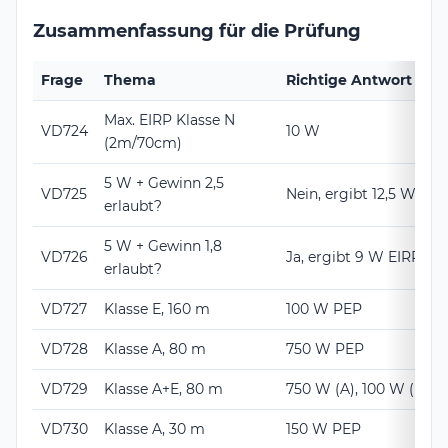
Zusammenfassung für die Prüfung
Frage
Thema
Richtige Antwort
Max. EIRP Klasse N
VD724
10 W
(2m/70cm)
5 W + Gewinn 2,5
VD725
Nein, ergibt 12,5 W EIR
erlaubt?
5 W + Gewinn 1,8
VD726
Ja, ergibt 9 W EIRP (<
erlaubt?
VD727
Klasse E, 160 m
100 W PEP
VD728
Klasse A, 80 m
750 W PEP
VD729
Klasse A+E, 80 m
750 W (A), 100 W (E) P
VD730
Klasse A, 30 m
150 W PEP