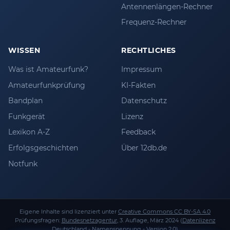
Antennenlängen-Rechner
Frequenz-Rechner
WISSEN
RECHTLICHES
Was ist Amateurfunk?
Impressum
Amateurfunkprüfung
KI-Fakten
Bandplan
Datenschutz
Funkgerät
Lizenz
Lexikon A-Z
Feedback
Erfolgsgeschichten
Über 12db.de
Notfunk
Eigene Inhalte sind lizenziert unter
Creative Commons CC BY-SA 4.0
Prüfungsfragen:
Bundesnetzagentur
, 3. Auflage, März 2024 (
Datenlizenz
Deutschland - Namensnennung - Version 2.0
)