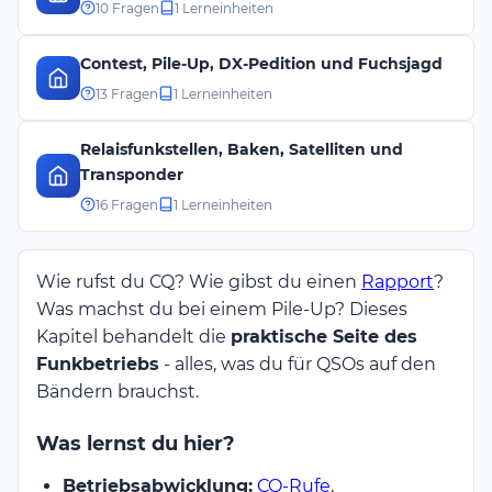
10 Fragen
1 Lerneinheiten
Contest, Pile-Up, DX-Pedition und Fuchsjagd
13 Fragen
1 Lerneinheiten
Relaisfunkstellen, Baken, Satelliten und
Transponder
16 Fragen
1 Lerneinheiten
Wie rufst du CQ? Wie gibst du einen
Rapport
?
Was machst du bei einem Pile-Up? Dieses
Kapitel behandelt die
praktische Seite des
Funkbetriebs
- alles, was du für QSOs auf den
Bändern brauchst.
Was lernst du hier?
Betriebsabwicklung:
CQ-Rufe
,