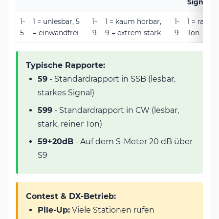
Signale)
1-
1 = unlesbar, 5
1-
1 = kaum hörbar,
1-
1 = rau, 9
5
= einwandfrei
9
9 = extrem stark
9
Ton
Typische Rapporte:
59
- Standardrapport in SSB (lesbar,
starkes Signal)
599
- Standardrapport in CW (lesbar,
stark, reiner Ton)
59+20dB
- Auf dem S-Meter 20 dB über
S9
Contest & DX-Betrieb:
Pile-Up:
Viele Stationen rufen