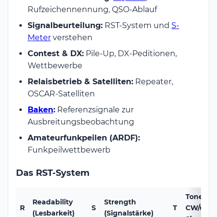
Rufzeichennennung, QSO-Ablauf
Signalbeurteilung:
RST-System und
S-
Meter
verstehen
Contest & DX:
Pile-Up, DX-Peditionen,
Wettbewerbe
Relaisbetrieb & Satelliten:
Repeater,
OSCAR-Satelliten
Baken
:
Referenzsignale zur
Ausbreitungsbeobachtung
Amateurfunkpeilen (ARDF):
Funkpeilwettbewerb
Das RST-System
Tone (nu
Readability
Strength
R
S
T
CW/unmo
(Lesbarkeit)
(Signalstärke)