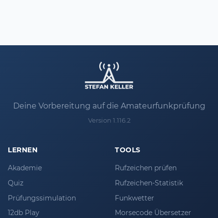
Deine Vorbereitung auf die Amateurfunkprüfung
Version 1.116.2
LERNEN
TOOLS
Akademie
Rufzeichen prüfen
Quiz
Rufzeichen-Statistik
Prüfungssimulation
Funkwetter
12db Play
Morsecode Übersetzer