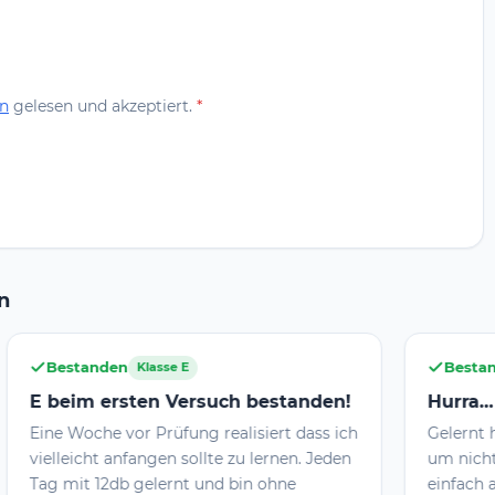
n
gelesen und akzeptiert.
*
n
Bestanden
se E
Klasse N
 Versuch bestanden!
Hurra… Klasse N erledigt
üfung realisiert dass ich
Gelernt hab ich mit verschie
n sollte zu lernen. Jeden
um nicht in Versuchung zu 
rnt und bin ohne
einfach auswendig zu lernen. 