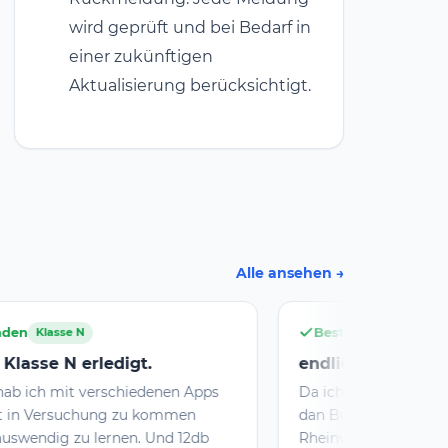
wird geprüft und bei Bedarf in
einer zukünftigen
Aktualisierung berücksichtigt.
Alle ansehen
Bestanden
Klasse E
.
endlich Funkamateur
denen Apps
Da ich alleine gelernt habe, wurde zuerst
kommen
dan Buch "Amateurfung! aus dem
Und 12db
Rheinwerk-Verlag gelesen, um einen