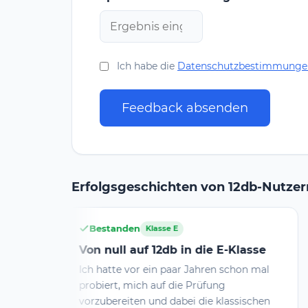
Ich habe die
Datenschutzbestimmunge
Feedback absenden
Erfolgsgeschichten von 12db-Nutzer
standen
Bestanden
Klasse E
Klas
null auf 12db in die E-Klasse
E beim ersten
atte vor ein paar Jahren schon mal
Eine Woche vor Pr
ert, mich auf die Prüfung
vielleicht anfange
bereiten und dabei die klassischen
Tag mit 12db gele