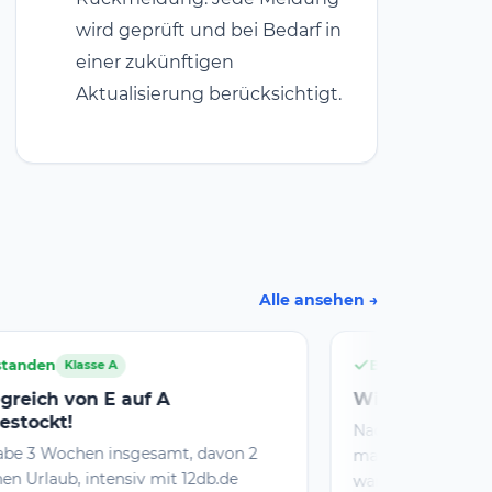
wird geprüft und bei Bedarf in
einer zukünftigen
Aktualisierung berücksichtigt.
Alle ansehen
Bestanden
Klasse A
Wieder da!
Nachdem ich in den 60er Jahren schon
on 2
mal QRV und zwischendurch "Ruhe sanft!"
de
war, kam mir vor ein paar Wochen die