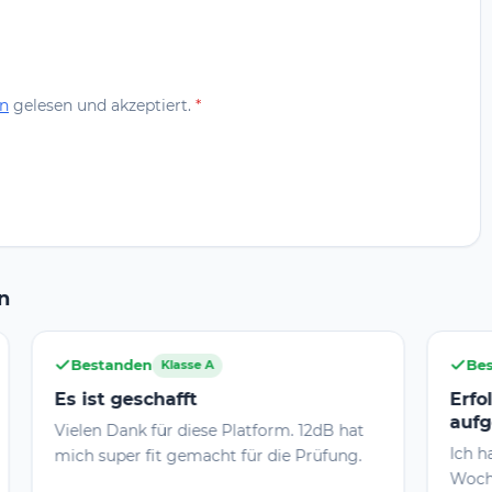
n
gelesen und akzeptiert.
*
n
Bestanden
Klasse A
Erfolgreich von E auf A
aufgestockt!
Platform. 12dB hat
Ich habe 3 Wochen insgesamt, dav
 für die Prüfung.
Wochen Urlaub, intensiv mit 12db.