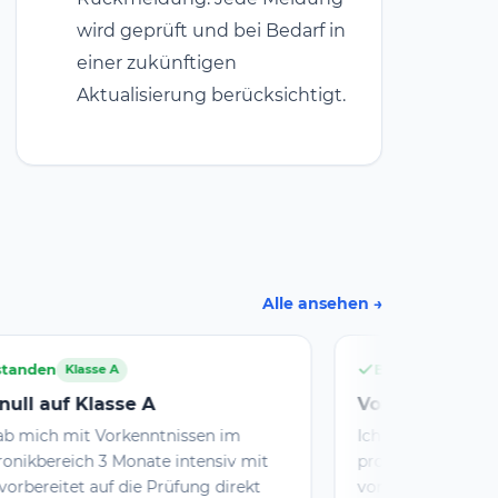
wird geprüft und bei Bedarf in
einer zukünftigen
Aktualisierung berücksichtigt.
Alle ansehen
Bestanden
Klasse E
Von null auf 12db in die E-Klasse
m
Ich hatte vor ein paar Jahren schon mal
v mit
probiert, mich auf die Prüfung
rekt
vorzubereiten und dabei die klassischen