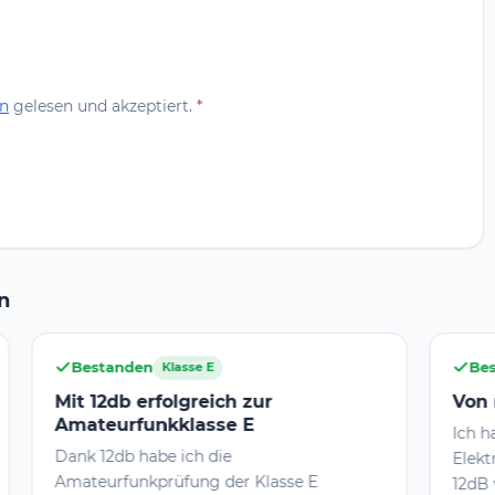
n
gelesen und akzeptiert.
*
n
Bestanden
Klasse A
h zur
Von null auf Klasse A
e E
Ich hab mich mit Vorkenntnissen i
e
Elektronikbereich 3 Monate intensi
er Klasse E
12dB vorbereitet auf die Prüfung di