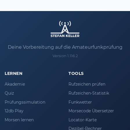
Deine Vorbereitung auf die Amateurfunkprüfung
Version 1.116.2
LERNEN
TOOLS
Akademie
Rufzeichen prüfen
Quiz
Rufzeichen-Statistik
Prüfungssimulation
Funkwetter
12db Play
Morsecode Übersetzer
Morsen lernen
Locator-Karte
Dezibel-Rechner