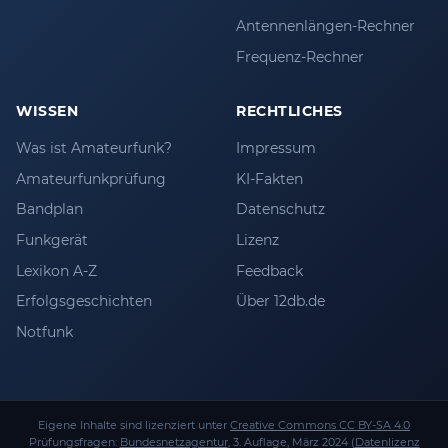
Antennenlängen-Rechner
Frequenz-Rechner
WISSEN
RECHTLICHES
Was ist Amateurfunk?
Impressum
Amateurfunkprüfung
KI-Fakten
Bandplan
Datenschutz
Funkgerät
Lizenz
Lexikon A-Z
Feedback
Erfolgsgeschichten
Über 12db.de
Notfunk
Eigene Inhalte sind lizenziert unter
Creative Commons CC BY-SA 4.0
Prüfungsfragen:
Bundesnetzagentur
, 3. Auflage, März 2024 (
Datenlizenz