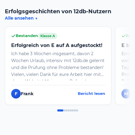
Erfolgsgeschichten von 12db-Nutzern
Alle ansehen
Bestanden
Bes
Klasse A
Erfolgreich von E auf A aufgestockt!
E be
Ich habe 3 Wochen insgesamt, davon 2
Eine W
Wochen Urlaub, intensiv mit 12db.de gelernt
vielle
und die Prüfung ohne Probleme bestanden!
Tag mi
Vielen, vielen Dank für eure Arbeit hier mit
Probl
dieser Website! Mein neues Rufzeichen
Rufzei
bekomme ich dann die Tage per Post. Allen
F
Frank
M
m
Bericht lesen
Lernenden ganz viel Erfolg beim Lernen und
dann riesig viel Spaß mit diesem so
facettenreichem Hobby! 73 de Frank und
man hört sich auf den Bändern!