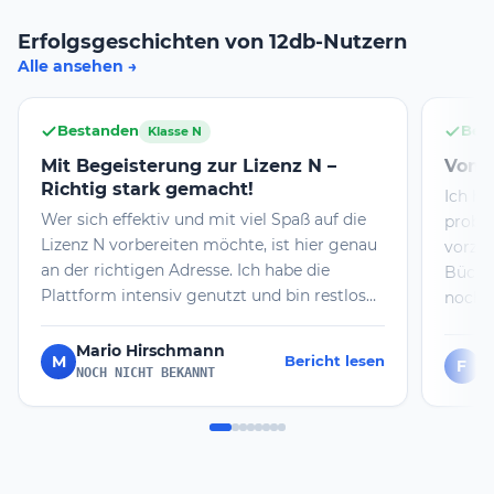
Erfolgsgeschichten von 12db-Nutzern
Alle ansehen
Bestanden
Bes
Klasse N
​Mit Begeisterung zur Lizenz N –
Von n
Richtig stark gemacht!
Ich ha
​Wer sich effektiv und mit viel Spaß auf die
probie
Lizenz N vorbereiten möchte, ist hier genau
vorzub
an der richtigen Adresse. Ich habe die
Bücher
Plattform intensiv genutzt und bin restlos
noch m
überzeugt! Die Inhalte sind glasklar erklärt,
genomm
der Aufbau ist durchdacht und man merkt
ich da
Mario Hirschmann
M
Bericht lesen
F
F
einfach, wie viel Herzblut in dem Projekt
und wi
NOCH NICHT BEKANNT
steckt. Es hat echt Freude gemacht, sich
Prüfun
durchzuarbeiten und den Weg in den
habe i
Amateurfunk zu gehen – mal gucken,
erfolg
vielleicht mach' ich nächstes Jahr dann