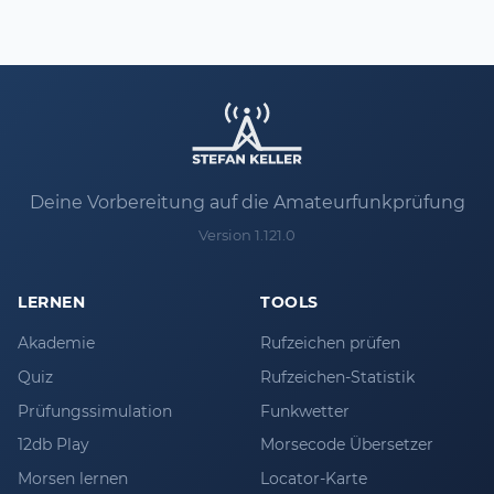
auch noch die Klasse E hinterher! Ein
riesiges Dankeschön an das gesamte Team!
Deine Vorbereitung auf die Amateurfunkprüfung
Version 1.121.0
LERNEN
TOOLS
Akademie
Rufzeichen prüfen
Quiz
Rufzeichen-Statistik
Prüfungssimulation
Funkwetter
12db Play
Morsecode Übersetzer
Morsen lernen
Locator-Karte