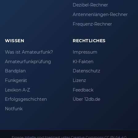
Dezibel-Rechner
Antennenlängen-Rechner
Frequenz-Rechner
WISSEN
RECHTLICHES
Was ist Amateurfunk?
Impressum
Amateurfunkprüfung
KI-Fakten
Bandplan
Datenschutz
Funkgerät
Lizenz
Lexikon A-Z
Feedback
Erfolgsgeschichten
Über 12db.de
Notfunk
Eigene Inhalte sind lizenziert unter
Creative Commons CC BY-SA 4.0