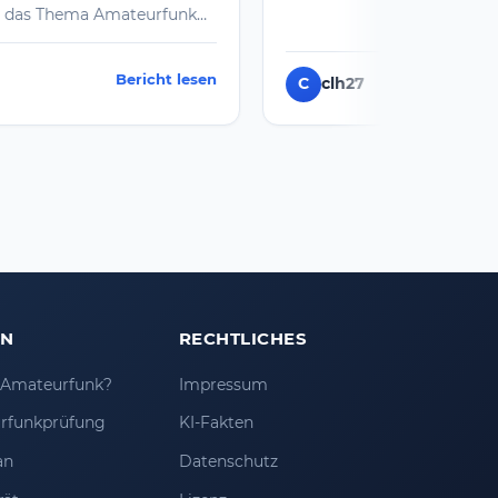
k
h
esen
C
clh27
Bericht lesen
bin
ch
mit
EN
RECHTLICHES
t Amateurfunk?
Impressum
rfunkprüfung
KI-Fakten
an
Datenschutz