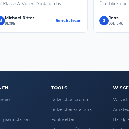
ür das
Überblick über das Thema Amateurfun
, das war sehr
zu bekommen. Auf die Pürfung habe ic
lenswert.
mich mit 12 db vorbereitet und auch
Jens
J
Bericht lesen
Bericht l
ach mit Rat und
Prüfungen simuliert. Am Prüfungstag 
DO1 JWK
ch das ist sehr
ich mit ander Rüfungsteilnehmern ins
ussetzungen war
Gespräch gekommen und habe nach
 zu schaffen.
deren Prüfungsvorbereitung gefragt.
Dabei wurde immer wieder immer das
Portal 12 db genannt und für hilfreich
angesehen. ich kann mir Vorstellen, mi
im kommenden Herbst / Winter noch 
dem Morsen incl. Prüfung zu
beschäftigen. 73 de Jens, DO1JWK
NEN
TOOLS
WISS
emie
Rufzeichen prüfen
Was is
Rufzeichen-Statistik
Amateu
ungssimulation
Funkwetter
Bandpl