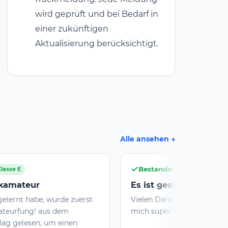
wird geprüft und bei Bedarf in
einer zukünftigen
Aktualisierung berücksichtigt.
Alle ansehen
Bestanden
Klasse A
Es ist geschafft
st
Vielen Dank für diese Platform. 12dB hat
mich super fit gemacht für die Prüfung.