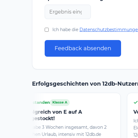
Ich habe die
Datenschutzbestimmunge
Feedback absenden
Erfolgsgeschichten von 12db-Nutzer
Bestanden
Klasse A
Klasse A
 von E auf A
Von null auf Klasse A
!
Ich hab mich mit Vorkenn
chen insgesamt, davon 2
Elektronikbereich 3 Monate
, intensiv mit 12db.de
12dB vorbereitet auf die P