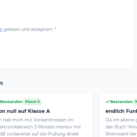
n
gelesen und akzeptiert.
*
n
Bestanden
Klasse E
endlich Funkamateur
tnissen im
Da ich alleine gelernt habe, wurde zuer
 intensiv mit
dan Buch "Amateurfung! aus dem
rüfung direkt
Rheinwerk-Verlag gelesen, um einen