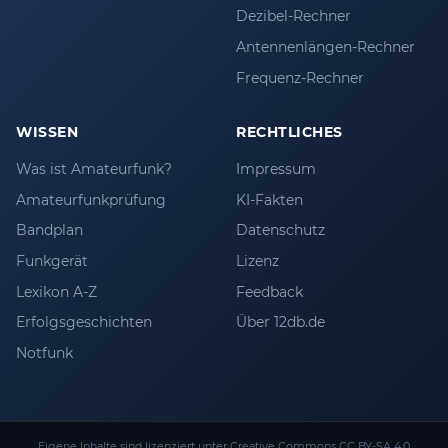
Dezibel-Rechner
Antennenlängen-Rechner
Frequenz-Rechner
WISSEN
RECHTLICHES
Was ist Amateurfunk?
Impressum
Amateurfunkprüfung
KI-Fakten
Bandplan
Datenschutz
Funkgerät
Lizenz
Lexikon A-Z
Feedback
Erfolgsgeschichten
Über 12db.de
Notfunk
Eigene Inhalte sind lizenziert unter
Creative Commons CC BY-SA 4.0