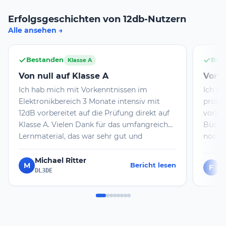
Erfolgsgeschichten von 12db-Nutzern
Alle ansehen
Bestanden
Bes
Klasse A
Von null auf Klasse A
Von n
Ich hab mich mit Vorkenntnissen im
Ich ha
Elektronikbereich 3 Monate intensiv mit
probie
12dB vorbereitet auf die Prüfung direkt auf
vorzub
Klasse A. Vielen Dank für das umfangreiche
Bücher
Lernmaterial, das war sehr gut und
noch m
unbedingt empfehlenswert. Zusätzlich hat
genomm
mir ein Coach mit Rat und Tat zur Seite
ich da
Michael Ritter
M
Bericht lesen
F
F
gestanden. Auch das ist sehr hilfreich. Mit
und wi
DL3DE
diesen Voraussetzungen war die Prüfung
Prüfun
ohne Probleme zu schaffen.
habe i
erfolg