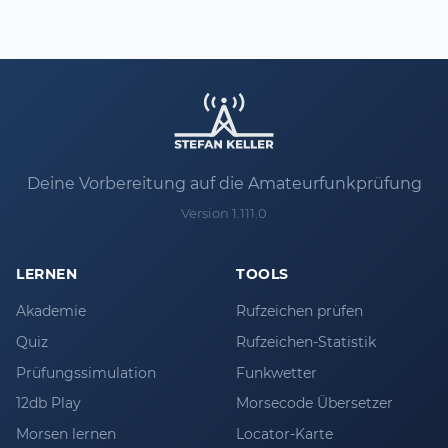
Deine Vorbereitung auf die Amateurfunkprüfung
Version 1.111.0
LERNEN
TOOLS
Akademie
Rufzeichen prüfen
Quiz
Rufzeichen-Statistik
Prüfungssimulation
Funkwetter
12db Play
Morsecode Übersetzer
Morsen lernen
Locator-Karte