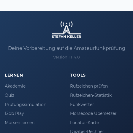
Deine Vorbereitung auf die Amateurfunkprüfung
Version 1.114.0
LERNEN
TOOLS
Akademie
Rufzeichen prüfen
Quiz
Rufzeichen-Statistik
Prüfungssimulation
Funkwetter
12db Play
Morsecode Übersetzer
Morsen lernen
Locator-Karte
Dezibel-Rechner