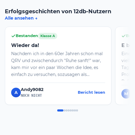
Erfolgsgeschichten von 12db-Nutzern
Alle ansehen
Bestanden
Bes
Klasse A
Wieder da!
E be
Nachdem ich in den 60er Jahren schon mal
Eine W
QRV und zwischendurch "Ruhe sanft!" war,
vielle
kam mir vor ein paar Wochen die Idee, es
Tag mi
einfach zu versuchen, sozusagen als
Probl
Herausforderung im Alter. 12dB war die
Rufzei
ideale Plattform dafür! Heute gab es doch
Andy9082
A
Bericht lesen
M
m
tatsächlich ein paar Fragen, die mir neu
NOCH NICHT
waren. Die Prüfungsatmosphäre in Cottbus
war sehr angenehm. Neben 12dB kann ich
auch diese Filiale der BNetzA empfehlen.
TNX den Machern von 12 dB und 55 allen
Afu-Aspiranten