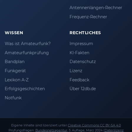
Antennenlängen-Rechner
Frequenz-Rechner
WISSEN
RECHTLICHES
Was ist Amateurfunk?
Impressum
Amateurfunkprüfung
KI-Fakten
Bandplan
Datenschutz
Funkgerät
Lizenz
Lexikon A-Z
Feedback
Erfolgsgeschichten
Über 12db.de
Notfunk
Eigene Inhalte sind lizenziert unter
Creative Commons CC BY-SA 4.0
Prüfungsfragen:
Bundesnetzagentur
, 3. Auflage, März 2024 (
Datenlizenz