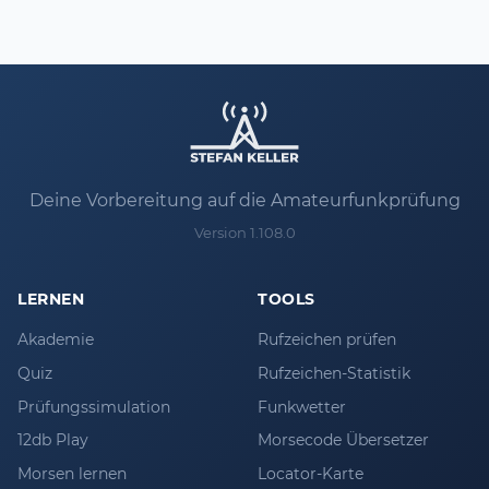
Deine Vorbereitung auf die Amateurfunkprüfung
Version 1.108.0
LERNEN
TOOLS
Akademie
Rufzeichen prüfen
Quiz
Rufzeichen-Statistik
Prüfungssimulation
Funkwetter
12db Play
Morsecode Übersetzer
Morsen lernen
Locator-Karte