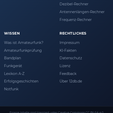
Dezibel-Rechner
Antennenlängen-Rechner
Frequenz-Rechner
WISSEN
RECHTLICHES
Was ist Amateurfunk?
Impressum
Amateurfunkprüfung
KI-Fakten
Bandplan
Datenschutz
Funkgerät
Lizenz
Lexikon A-Z
Feedback
Erfolgsgeschichten
Über 12db.de
Notfunk
Eigene Inhalte sind lizenziert unter
Creative Commons CC BY-SA 4.0