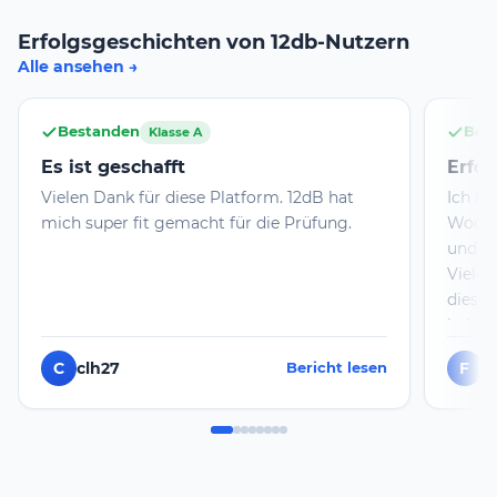
Erfolgsgeschichten von 12db-Nutzern
Alle ansehen
Bestanden
Bes
Klasse A
Es ist geschafft
Erfol
Vielen Dank für diese Platform. 12dB hat
Ich h
mich super fit gemacht für die Prüfung.
Wochen
und d
Vielen
dieser
bekomm
Lernen
C
clh27
F
F
Bericht lesen
dann r
facett
man hö