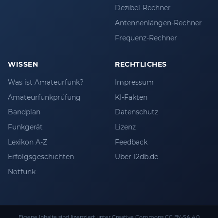
Dezibel-Rechner
Antennenlängen-Rechner
Frequenz-Rechner
WISSEN
RECHTLICHES
Was ist Amateurfunk?
Impressum
Amateurfunkprüfung
KI-Fakten
Bandplan
Datenschutz
Funkgerät
Lizenz
Lexikon A-Z
Feedback
Erfolgsgeschichten
Über 12db.de
Notfunk
Eigene Inhalte sind lizenziert unter
Creative Commons CC BY-SA 4.0