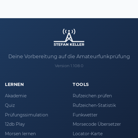
Deine Vorbereitung auf die Amateurfunkprüfung
Version 1.108.0
LERNEN
TOOLS
Akademie
Rufzeichen prüfen
Quiz
Rufzeichen-Statistik
Prüfungssimulation
Funkwetter
12db Play
Morsecode Übersetzer
Morsen lernen
Locator-Karte