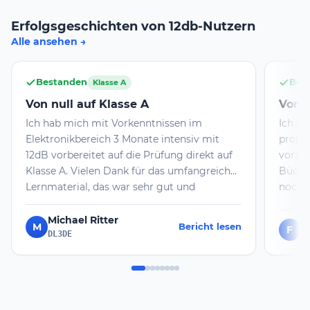
Erfolgsgeschichten von 12db-Nutzern
Alle ansehen
Bestanden
Bes
Klasse A
Von null auf Klasse A
Von n
Ich hab mich mit Vorkenntnissen im
Ich ha
Elektronikbereich 3 Monate intensiv mit
probie
12dB vorbereitet auf die Prüfung direkt auf
vorzub
Klasse A. Vielen Dank für das umfangreiche
Bücher
Lernmaterial, das war sehr gut und
noch m
unbedingt empfehlenswert. Zusätzlich hat
genomm
mir ein Coach mit Rat und Tat zur Seite
ich da
Michael Ritter
M
Bericht lesen
F
F
gestanden. Auch das ist sehr hilfreich. Mit
und wi
DL3DE
diesen Voraussetzungen war die Prüfung
Prüfun
ohne Probleme zu schaffen.
habe i
erfolg