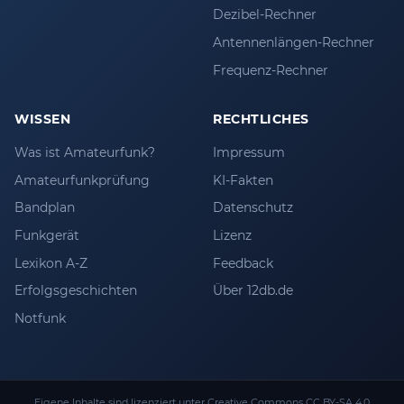
Dezibel-Rechner
Antennenlängen-Rechner
Frequenz-Rechner
WISSEN
RECHTLICHES
Was ist Amateurfunk?
Impressum
Amateurfunkprüfung
KI-Fakten
Bandplan
Datenschutz
Funkgerät
Lizenz
Lexikon A-Z
Feedback
Erfolgsgeschichten
Über 12db.de
Notfunk
Eigene Inhalte sind lizenziert unter
Creative Commons CC BY-SA 4.0