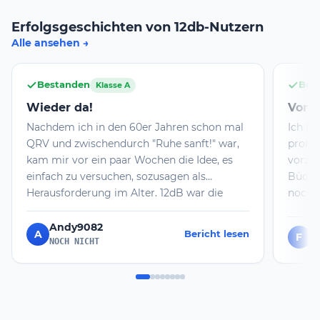
Erfolgsgeschichten von 12db-Nutzern
Alle ansehen
Bestanden
Bes
Klasse A
Wieder da!
Von n
Nachdem ich in den 60er Jahren schon mal
Ich ha
QRV und zwischendurch "Ruhe sanft!" war,
probie
kam mir vor ein paar Wochen die Idee, es
vorzub
einfach zu versuchen, sozusagen als
Bücher
Herausforderung im Alter. 12dB war die
noch m
ideale Plattform dafür! Heute gab es doch
genomm
tatsächlich ein paar Fragen, die mir neu
ich da
Andy9082
A
Bericht lesen
F
F
waren. Die Prüfungsatmosphäre in Cottbus
und wi
NOCH NICHT
war sehr angenehm. Neben 12dB kann ich
Prüfun
auch diese Filiale der BNetzA empfehlen.
habe i
TNX den Machern von 12 dB und 55 allen
erfolg
Afu-Aspiranten