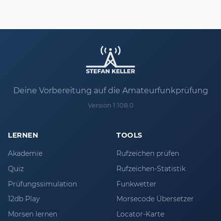
Deine Vorbereitung auf die Amateurfunkprüfung
Version 1.108.0
LERNEN
TOOLS
Akademie
Rufzeichen prüfen
Quiz
Rufzeichen-Statistik
Prüfungssimulation
Funkwetter
12db Play
Morsecode Übersetzer
Morsen lernen
Locator-Karte