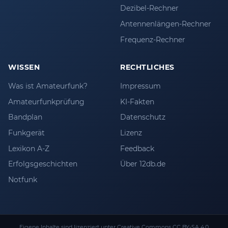
Dezibel-Rechner
Antennenlängen-Rechner
Frequenz-Rechner
WISSEN
RECHTLICHES
Was ist Amateurfunk?
Impressum
Amateurfunkprüfung
KI-Fakten
Bandplan
Datenschutz
Funkgerät
Lizenz
Lexikon A-Z
Feedback
Erfolgsgeschichten
Über 12db.de
Notfunk
Eigene Inhalte sind lizenziert unter
Creative Commons CC BY-SA 4.0