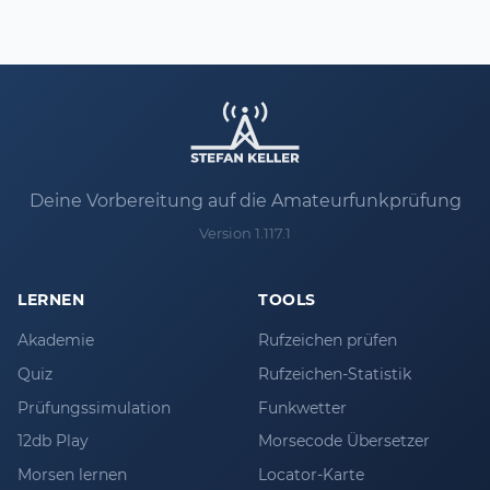
Deine Vorbereitung auf die Amateurfunkprüfung
Version 1.117.1
LERNEN
TOOLS
Akademie
Rufzeichen prüfen
Quiz
Rufzeichen-Statistik
Prüfungssimulation
Funkwetter
12db Play
Morsecode Übersetzer
Morsen lernen
Locator-Karte