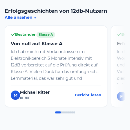
Erfolgsgeschichten von 12db-Nutzern
Alle ansehen
Bestanden
Bes
Klasse A
Von null auf Klasse A
Erfol
Ich hab mich mit Vorkenntnissen im
Ich h
Elektronikbereich 3 Monate intensiv mit
Wochen
12dB vorbereitet auf die Prüfung direkt auf
und d
Klasse A. Vielen Dank für das umfangreiche
Vielen
Lernmaterial, das war sehr gut und
dieser
unbedingt empfehlenswert. Zusätzlich hat
bekomm
mir ein Coach mit Rat und Tat zur Seite
Lernen
Michael Ritter
M
Bericht lesen
F
F
gestanden. Auch das ist sehr hilfreich. Mit
dann r
DL3DE
diesen Voraussetzungen war die Prüfung
facett
ohne Probleme zu schaffen.
man hö