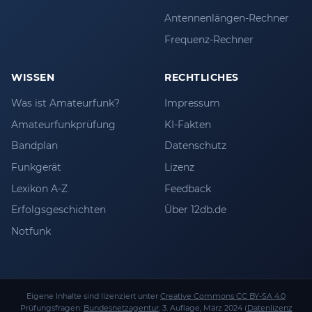
Antennenlängen-Rechner
Frequenz-Rechner
WISSEN
RECHTLICHES
Was ist Amateurfunk?
Impressum
Amateurfunkprüfung
KI-Fakten
Bandplan
Datenschutz
Funkgerät
Lizenz
Lexikon A-Z
Feedback
Erfolgsgeschichten
Über 12db.de
Notfunk
Eigene Inhalte sind lizenziert unter
Creative Commons CC BY-SA 4.0
Prüfungsfragen:
Bundesnetzagentur
, 3. Auflage, März 2024 (
Datenlizenz