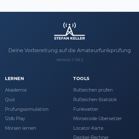
Deine Vorbereitung auf die Amateurfunkprüfung
Version 1.116.2
LERNEN
TOOLS
Akademie
Rufzeichen prüfen
Quiz
Rufzeichen-Statistik
Prüfungssimulation
Funkwetter
12db Play
Morsecode Übersetzer
Morsen lernen
Locator-Karte
Dezibel-Rechner