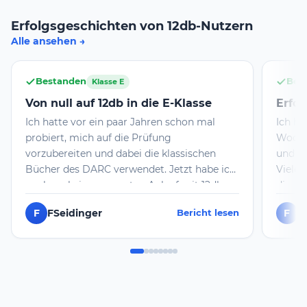
Erfolgsgeschichten von 12db-Nutzern
Alle ansehen
Bestanden
Bes
Klasse E
Von null auf 12db in die E-Klasse
Erfol
Ich hatte vor ein paar Jahren schon mal
Ich h
probiert, mich auf die Prüfung
Wochen
vorzubereiten und dabei die klassischen
und d
Bücher des DARC verwendet. Jetzt habe ich
Vielen
noch mal einen erneuten Anlauf mit 12db
dieser
genommen. Ich bin beeindruckt, wie schnell
bekomm
F
FSeidinger
F
F
Bericht lesen
ich dabei die Materie aufnehmen konnte
Lernen
und wie der Aufbau aus Akademie, Quiz und
dann r
Prüfungssituationen dabei helfen. Heute
facett
habe ich die Prüfung zur E-Klasse
man hö
erfolgreich abgelegt. Vielen Dank 12db