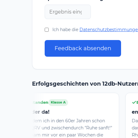
Ich habe die
Datenschutzbestimmunge
Feedback absenden
Erfolgsgeschichten von 12db-Nutzer
Bestanden
lasse A
Klasse E
endlich Funkamateur
n den 60er Jahren schon
Da ich alleine gelernt habe
wischendurch "Ruhe sanft!"
dan Buch "Amateurfung! a
or ein paar Wochen die
Rheinwerk-Verlag gelesen,