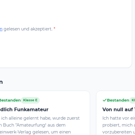
n
gelesen und akzeptiert.
*
n
Bestanden
Klasse E
Von null auf 12db in die E-Klasse
, wurde zuerst
Ich hatte vor ein paar Jahren schon mal
us dem
probiert, mich auf die Prüfung
 um einen
vorzubereiten und dabei die klassischen