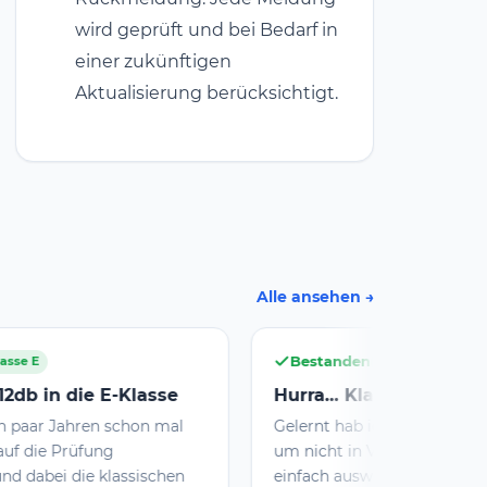
wird geprüft und bei Bedarf in
einer zukünftigen
Aktualisierung berücksichtigt.
Alle ansehen
Bestanden
Klasse N
Hurra… Klasse N erledigt.
Gelernt hab ich mit verschiedenen Apps
E
um nicht in Versuchung zu kommen
v
einfach auswendig zu lernen. Und 12db
T